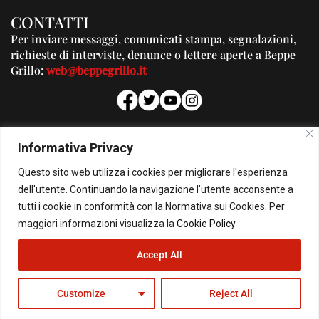
CONTATTI
Per inviare messaggi, comunicati stampa, segnalazioni,
richieste di interviste, denunce o lettere aperte a Beppe
Grillo:
web@beppegrillo.it
PUBBLICITA'
Informativa Privacy
Per la tua pubblicità su questo Blog:
Questo sito web utilizza i cookies per migliorare l'esperienza
pubblicita@beppegrillo.it
dell'utente. Continuando la navigazione l'utente acconsente a
tutti i cookie in conformità con la Normativa sui Cookies. Per
HOMEPAGE
COOKIE POLICY
PRIVACY POLICY
CONTATTI
maggiori informazioni visualizza la
Cookie Policy
Accept All
© Copyright 2026 - Il Blog di Beppe Grillo. All Rights Reserved - Powered by
happygrafic.com
Customize
Reject All