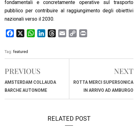
fondamentali e concretamente operative sul trasporto
pubblico per contribuire al raggiungimento degli obiettivi
nazionali verso il 2030.
F
X
W
L
T
E
C
P
a
h
i
h
m
o
r
c
a
n
r
a
p
i
Tag:
featured
e
t
k
e
i
y
n
b
s
e
a
l
L
t
PREVIOUS
NEXT
o
A
d
d
i
o
p
I
s
n
AMSTERDAM COLLAUDA
ROTTA MERCI SUPERSONICA
k
p
n
k
BARCHE AUTONOME
IN ARRIVO AD AMBURGO
RELATED POST