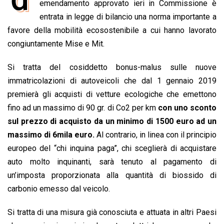
e
emendamento approvato ieri in Commissione è
t
k
e
i
y
n
b
s
e
a
l
L
t
entrata in legge di bilancio una norma importante a
o
A
d
d
i
favore della mobilità ecosostenibile a cui hanno lavorato
o
p
I
s
n
congiuntamente Mise e Mit.
k
p
n
k
Si tratta del cosiddetto bonus-malus sulle nuove
immatricolazioni di autoveicoli che dal 1 gennaio 2019
premierà gli acquisti di vetture ecologiche che emettono
fino ad un massimo di 90 gr. di Co2 per km
con uno sconto
sul prezzo di acquisto da un minimo di 1500 euro ad un
massimo di 6mila euro.
Al contrario, in linea con il principio
europeo del “chi inquina paga”, chi sceglierà di acquistare
auto molto inquinanti, sarà tenuto al pagamento di
un’imposta proporzionata alla quantità di biossido di
carbonio emesso dal veicolo.
Si tratta di una misura già conosciuta e attuata in altri Paesi