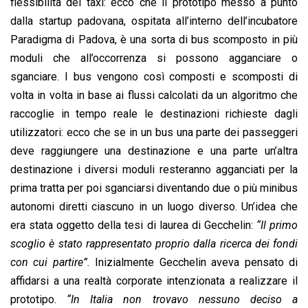
flessibilità del taxi: ecco che il prototipo messo a punto
dalla startup padovana, ospitata all’interno dell’incubatore
Paradigma di Padova, è una sorta di bus scomposto in più
moduli che all’occorrenza si possono agganciare o
sganciare. I bus vengono così composti e scomposti di
volta in volta in base ai flussi calcolati da un algoritmo che
raccoglie in tempo reale le destinazioni richieste dagli
utilizzatori: ecco che se in un bus una parte dei passeggeri
deve raggiungere una destinazione e una parte un’altra
destinazione i diversi moduli resteranno agganciati per la
prima tratta per poi sganciarsi diventando due o più minibus
autonomi diretti ciascuno in un luogo diverso. Un’idea che
era stata oggetto della tesi di laurea di Gecchelin:
“Il primo
scoglio è stato rappresentato proprio dalla ricerca dei fondi
con cui partire”.
Inizialmente Gecchelin aveva pensato di
affidarsi a una realtà corporate intenzionata a realizzare il
prototipo.
“In Italia non trovavo nessuno deciso a