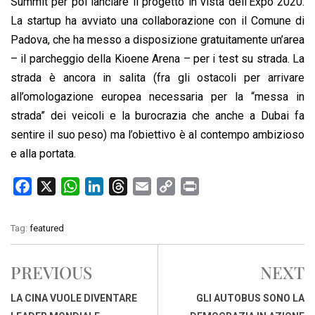
Summit per poi lanciare il progetto in vista dell’Expo 2020.
La startup ha avviato una collaborazione con il Comune di
Padova, che ha messo a disposizione gratuitamente un’area
– il parcheggio della Kioene Arena – per i test su strada. La
strada è ancora in salita (fra gli ostacoli per arrivare
all’omologazione europea necessaria per la “messa in
strada” dei veicoli e la burocrazia che anche a Dubai fa
sentire il suo peso) ma l’obiettivo è al contempo ambizioso
e alla portata.
F
X
W
L
T
E
C
P
a
h
i
h
m
o
r
c
a
n
r
a
p
i
Tag:
featured
e
t
k
e
i
y
n
b
s
e
a
l
L
t
PREVIOUS
NEXT
o
A
d
d
i
o
p
I
s
n
LA CINA VUOLE DIVENTARE
GLI AUTOBUS SONO LA
k
p
n
k