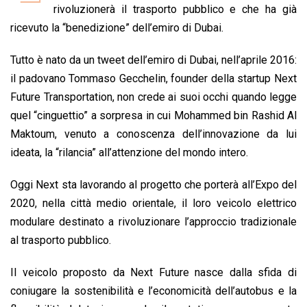
b
s
e
a
l
L
t
rivoluzionerà il trasporto pubblico e che ha già
o
A
d
d
i
ricevuto la “benedizione” dell’emiro di Dubai.
o
p
I
s
n
Tutto è nato da un tweet dell’emiro di Dubai, nell’aprile 2016:
k
p
n
k
il padovano Tommaso Gecchelin, founder della startup Next
Future Transportation, non crede ai suoi occhi quando legge
quel “cinguettio” a sorpresa in cui Mohammed bin Rashid Al
Maktoum, venuto a conoscenza dell’innovazione da lui
ideata, la “rilancia” all’attenzione del mondo intero.
Oggi Next sta lavorando al progetto che porterà all’Expo del
2020, nella città medio orientale, il loro veicolo elettrico
modulare destinato a rivoluzionare l’approccio tradizionale
al trasporto pubblico.
Il veicolo proposto da Next Future nasce dalla sfida di
coniugare la sostenibilità e l’economicità dell’autobus e la