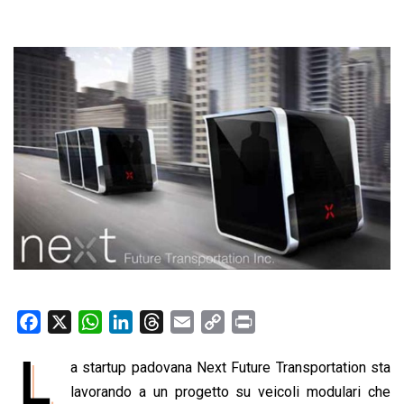
F
X
W
L
T
E
C
P
a
h
i
h
m
o
r
L
a startup padovana Next Future Transportation sta
c
a
n
r
a
p
i
e
lavorando a un progetto su veicoli modulari che
t
k
e
i
y
n