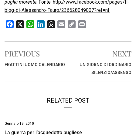
puglia morente
. Fonte:
http://www.facebook.com/pages/Il-
blog-di-Alessandro-Tauro/236628049007?ref=nf
F
X
W
L
T
E
C
P
a
h
i
h
m
o
r
c
a
n
r
a
p
i
e
t
k
e
i
y
n
PREVIOUS
NEXT
b
s
e
a
l
L
t
o
A
d
d
i
FRATTINI UOMO CALENDARIO
UN GIORNO DI ORDINARIO
o
p
I
s
n
SILENZIO/ASSENSO
k
p
n
k
RELATED POST
Gennaio 19, 2010
La guerra per l’acquedotto pugliese