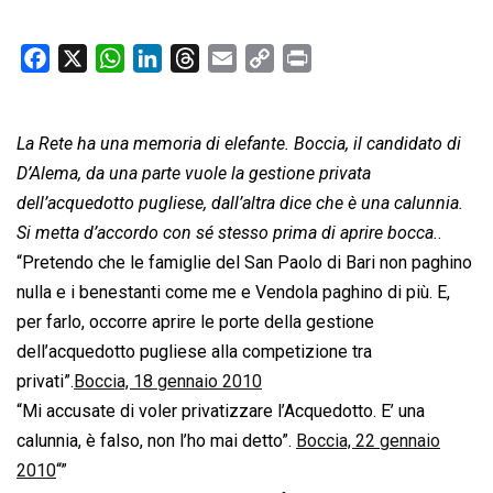
F
X
W
L
T
E
C
P
a
h
i
h
m
o
r
c
a
n
r
a
p
i
La Rete ha una memoria di elefante. Boccia, il candidato di
e
t
k
e
i
y
n
b
s
e
a
l
L
t
D’Alema, da una parte vuole la gestione privata
o
A
d
d
i
dell’acquedotto pugliese, dall’altra dice che è una calunnia.
o
p
I
s
n
Si metta d’accordo con sé stesso prima di aprire bocca.
.
k
p
n
k
“Pretendo che le famiglie del San Paolo di Bari non paghino
nulla e i benestanti come me e Vendola paghino di più. E,
per farlo, occorre aprire le porte della gestione
dell’acquedotto pugliese alla competizione tra
privati”.
Boccia, 18 gennaio 2010
“Mi accusate di voler privatizzare l’Acquedotto. E’ una
calunnia, è falso, non l’ho mai detto”.
Boccia, 22 gennaio
2010
“”