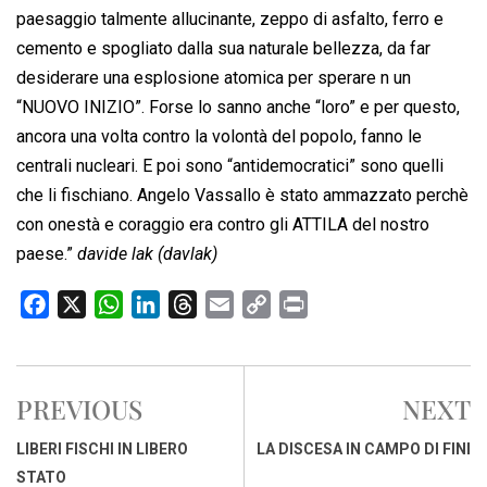
paesaggio talmente allucinante, zeppo di asfalto, ferro e
cemento e spogliato dalla sua naturale bellezza, da far
desiderare una esplosione atomica per sperare n un
“NUOVO INIZIO”. Forse lo sanno anche “loro” e per questo,
ancora una volta contro la volontà del popolo, fanno le
centrali nucleari. E poi sono “antidemocratici” sono quelli
che li fischiano. Angelo Vassallo è stato ammazzato perchè
con onestà e coraggio era contro gli ATTILA del nostro
paese.”
davide lak (davlak)
F
X
W
L
T
E
C
P
a
h
i
h
m
o
r
c
a
n
r
a
p
i
e
t
k
e
i
y
n
PREVIOUS
NEXT
b
s
e
a
l
L
t
o
A
d
d
i
LIBERI FISCHI IN LIBERO
LA DISCESA IN CAMPO DI FINI
o
p
I
s
n
STATO