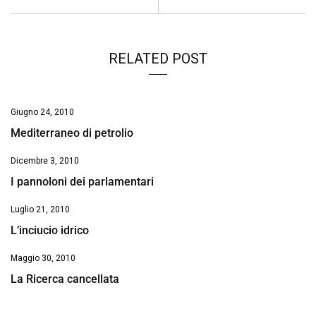
k
p
n
k
RELATED POST
Giugno 24, 2010
Mediterraneo di petrolio
Dicembre 3, 2010
I pannoloni dei parlamentari
Luglio 21, 2010
L’inciucio idrico
Maggio 30, 2010
La Ricerca cancellata