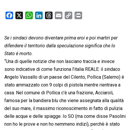
F
X
W
L
T
E
C
P
a
h
i
h
m
o
r
c
a
n
r
a
p
i
Se i sindaci devono diventare prima eroi e poi martiri per
e
t
k
e
i
y
n
b
s
e
a
l
L
t
difendere il territorio dalla speculazione significa che lo
o
A
d
d
i
Stato è morto.
o
p
I
s
n
“Una di quelle notizie che non lasciano traccia e invece
k
p
n
k
sono indicative di come funziona l’italia REALE: il sindaco
Angelo Vassallo di un paese del Cilento, Pollica (Salerno) è
stato ammazzato con 9 colpi di pistola mentre rientrava a
casa. Nel comune di Pollica c’è una frazione, Acciaroli,
famosa per la bandiera blu che viene assegnata alla qualità
del suo mare, il massimo riconoscimento in fatto di pulizia
delle acque e delle spiagge. Io SO (ma come disse Pasolini
non ho le prove e non ho nemmeno indizi), perchè è stato