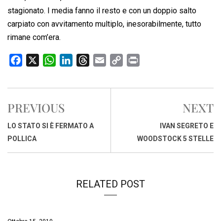
stagionato. I media fanno il resto e con un doppio salto
carpiato con avvitamento multiplo, inesorabilmente, tutto
rimane com’era.
F
X
W
L
T
E
C
P
a
h
i
h
m
o
r
c
a
n
r
a
p
i
e
t
k
e
i
y
n
PREVIOUS
NEXT
b
s
e
a
l
L
t
o
A
d
d
i
LO STATO SI È FERMATO A
IVAN SEGRETO E
o
p
I
s
n
POLLICA
WOODSTOCK 5 STELLE
k
p
n
k
RELATED POST