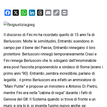
F
X
W
L
T
E
C
P
a
h
i
h
m
o
r
c
a
n
r
a
p
i
e
t
k
e
i
y
n
Il discorso di Fini mi ha ricordato quello di 15 anni fa di
b
s
e
a
l
L
t
Berlusconi. Molte le similitudini, Entrambi scendono in
o
A
d
d
i
campo per il bene del Paese, Entrambi rinnegano il loro
o
p
I
s
n
protettore. Berlusconi rinnegò temporaneamente Craxi e
k
p
n
k
Fini rinnega Berlusconi che lo sdoganò dall’innominabile
area post fascista proponendolo a sindaco di Roma (erano i
primo anni ’90). Entrambi ,sembra incredibile, parlano di
legalità… il primo Berlusconi era infatti un ammiratore di
“Mani Pulite” e propose un ministero a Antonio Di Pietro,
mentre Fini era nella “cabina di regia” durante i fatti di
Genova del G8. Il Sistema quando si trova di fronte a un
muro, e ora lo è, si inventa l’uomo nuovo anche se