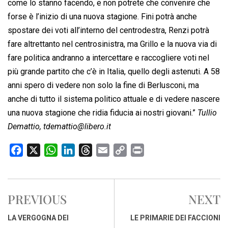
come lo stanno facendo, e non potrete che convenire che
forse è l’inizio di una nuova stagione. Fini potrà anche
spostare dei voti all’interno del centrodestra, Renzi potrà
fare altrettanto nel centrosinistra, ma Grillo e la nuova via di
fare politica andranno a intercettare e raccogliere voti nel
più grande partito che c’è in Italia, quello degli astenuti. A 58
anni spero di vedere non solo la fine di Berlusconi, ma
anche di tutto il sistema politico attuale e di vedere nascere
una nuova stagione che ridia fiducia ai nostri giovani.”
Tullio
Demattio,
tdemattio@libero.it
F
X
W
L
T
E
C
P
a
h
i
h
m
o
r
c
a
n
r
a
p
i
e
t
k
e
i
y
n
PREVIOUS
NEXT
b
s
e
a
l
L
t
o
A
d
d
i
LA VERGOGNA DEI
LE PRIMARIE DEI FACCIONI