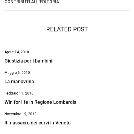
o
p
I
s
n
CONTRIBUTI ALL’EDITORIA
k
p
n
k
RELATED POST
Aprile 14, 2010
Giustizia per i bambini
Maggio 6, 2010
La manovrina
Febbraio 11, 2010
Win for life in Regione Lombardia
Novembre 19, 2010
Il massacro dei cervi in Veneto