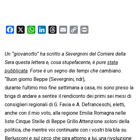
F
X
W
L
T
E
C
P
a
h
i
h
m
o
r
c
a
n
r
a
p
i
Un “
giovanotto
e
t
” ha scritto a Severgnini del Corriere della
k
e
i
y
n
b
s
e
a
l
L
t
Sera questa lettera e, cosa stupefacente, è pure
stata
o
A
d
d
i
pubblicata
. Forse è un segno dei tempi che cambiano.
o
p
I
s
n
“Buon giorno Beppe (Severgnini, ndr),
k
p
n
k
durante l’ultimo mio fine settimana a casa, mi sono preso la
briga di andare a sentire il rendiconto dei primi sei mesi di
consiglieri regionali di G. Favia e A. Defranceschi, eletti,
anche con il mio voto, alla regione Emilia Romagna nelle
liste Cinque Stelle di Beppe Grillo.Attenzione soloni della
politica, che mentre voi continuate con i vostri bla bla su
Berlusconi e sul circo che gira attorno a lui, una rivoluzione