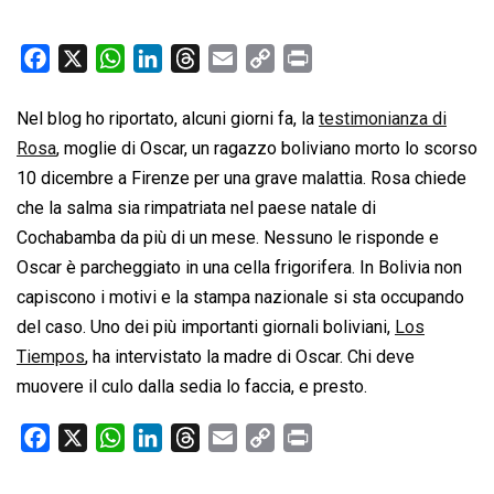
F
X
W
L
T
E
C
P
a
h
i
h
m
o
r
c
a
n
r
a
p
i
Nel blog ho riportato, alcuni giorni fa, la
testimonianza di
e
t
k
e
i
y
n
Rosa
, moglie di Oscar, un ragazzo boliviano morto lo scorso
b
s
e
a
l
L
t
10 dicembre a Firenze per una grave malattia. Rosa chiede
o
A
d
d
i
che la salma sia rimpatriata nel paese natale di
o
p
I
s
n
Cochabamba da più di un mese. Nessuno le risponde e
k
p
n
k
Oscar è parcheggiato in una cella frigorifera. In Bolivia non
capiscono i motivi e la stampa nazionale si sta occupando
del caso. Uno dei più importanti giornali boliviani,
Los
Tiempos
, ha intervistato la madre di Oscar. Chi deve
muovere il culo dalla sedia lo faccia, e presto.
F
X
W
L
T
E
C
P
a
h
i
h
m
o
r