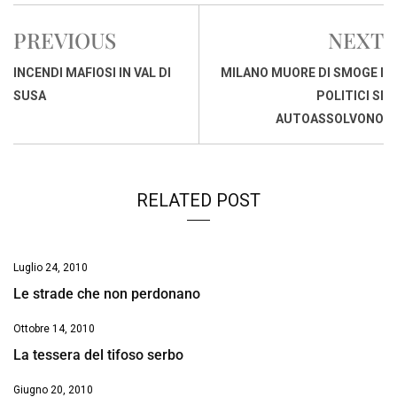
c
a
n
r
a
p
i
e
t
k
e
i
y
n
PREVIOUS
NEXT
b
s
e
a
l
L
t
o
A
d
d
i
INCENDI MAFIOSI IN VAL DI
MILANO MUORE DI SMOGE I
o
p
I
s
n
SUSA
POLITICI SI
k
p
n
k
AUTOASSOLVONO
RELATED POST
Luglio 24, 2010
Le strade che non perdonano
Ottobre 14, 2010
La tessera del tifoso serbo
Giugno 20, 2010