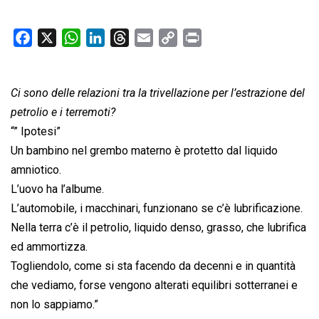
F
X
W
L
T
E
C
P
a
h
i
h
m
o
r
c
a
n
r
a
p
i
Ci sono delle relazioni tra la trivellazione per l’estrazione del
e
t
k
e
i
y
n
b
s
e
a
l
L
t
petrolio e i terremoti?
o
A
d
d
i
“” Ipotesi”
o
p
I
s
n
Un bambino nel grembo materno è protetto dal liquido
k
p
n
k
amniotico.
L’uovo ha l’albume.
L’automobile, i macchinari, funzionano se c’è lubrificazione.
Nella terra c’è il petrolio, liquido denso, grasso, che lubrifica
ed ammortizza.
Togliendolo, come si sta facendo da decenni e in quantità
che vediamo, forse vengono alterati equilibri sotterranei e
non lo sappiamo.”