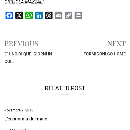
GIGLIOLA MAZZALI
F
X
W
L
T
E
C
P
a
h
i
h
m
o
r
c
a
n
r
a
p
i
e
t
k
e
i
y
n
PREVIOUS
NEXT
b
s
e
a
l
L
t
o
A
d
d
i
E’ UNO DI QUEI GIORNI IN
FORMIGONI GO HOME
o
p
I
s
n
CUI…
k
p
n
k
RELATED POST
Novembre 9, 2010
L’economia del male