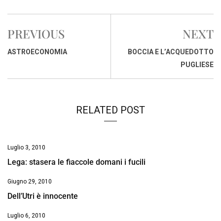
c
a
n
r
a
p
i
e
t
k
e
i
y
n
PREVIOUS
NEXT
b
s
e
a
l
L
t
o
A
d
d
i
ASTROECONOMIA
BOCCIA E L’ACQUEDOTTO
o
p
I
s
n
PUGLIESE
k
p
n
k
RELATED POST
Luglio 3, 2010
Lega: stasera le fiaccole domani i fucili
Giugno 29, 2010
Dell’Utri è innocente
Luglio 6, 2010