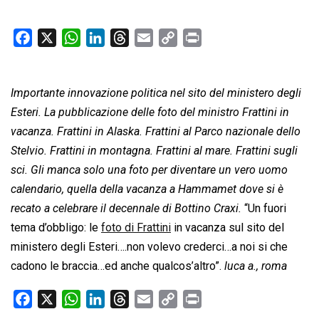
F
X
W
L
T
E
C
P
a
h
i
h
m
o
r
c
a
n
r
a
p
i
Importante innovazione politica nel sito del ministero degli
e
t
k
e
i
y
n
b
s
e
a
l
L
t
Esteri. La pubblicazione delle foto del ministro Frattini in
o
A
d
d
i
vacanza. Frattini in Alaska. Frattini al Parco nazionale dello
o
p
I
s
n
Stelvio. Frattini in montagna. Frattini al mare. Frattini sugli
k
p
n
k
sci. Gli manca solo una foto per diventare un vero uomo
calendario, quella della vacanza a Hammamet dove si è
recato a celebrare il decennale di Bottino Craxi.
“Un fuori
tema d’obbligo: le
foto di Frattini
in vacanza sul sito del
ministero degli Esteri….non volevo crederci…a noi si che
cadono le braccia…ed anche qualcos’altro”.
luca a., roma
F
X
W
L
T
E
C
P
a
h
i
h
m
o
r