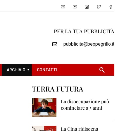
PER LA TUA PUBBLICITÀ
pubblicita@beppegrillo.it
ARCHIVIO
CONTATTI
TERRA FUTURA
2
0
La disoccupazione può
0
cominciare a 5 anni
5
2
0
La Cina ridisegna