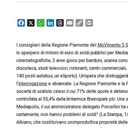
F
X
W
L
T
E
C
P
a
h
i
h
m
o
r
c
a
n
r
a
p
i
I consiglieri della Regione Piemonte del
e
t
k
e
i
y
n
MoVimento 5 S
b
s
e
a
l
L
t
lo sperpero di milioni di euro di soldi pubblici per Med
o
A
d
d
i
cinematografiche, 3 aree gioco per bambini, unarea conce
o
p
I
s
n
discoteca, studi televisivi, ristoranti, centri commercia
k
p
n
k
140 posti autobus, un eliporto). Un’opera che distruggerà
l’
interrogazione
e sbiancate. La Regione Piemonte e la Pr
società di scatole cinesi il cui 71% delle quote è det
controllata al 55,4% dalla britannica Brainspark plc. Una s
Mediapolis, il cui amministratore delegato Porcellini ha d
certamente, non hanno problemi di soldi
” (La Stampa, 1
Albiano, che costituivano unimproduttiva proprietà della