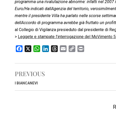
programma una rivalutazione abnorme: infatti nel 2007 il l
Euro/Ha indicati dallAgenzia del territorio, verosimilment
mentre il presidente Villa ha parlato nelle scorse settiman
dellAccordo di programma avrebbe già fruttato un profit
al Collegio di Vigilanza presieduto dal presidente di Re
>
Leggete e stampate l’interrogazione del MoVimento 5
F
X
W
L
T
E
C
P
a
h
i
h
m
o
r
c
a
n
r
a
p
i
e
t
k
e
i
y
n
PREVIOUS
b
s
e
a
l
L
t
o
A
d
d
i
I BIANCANEVI
o
p
I
s
n
k
p
n
k
R