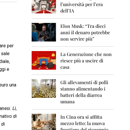
0
l’università per l’era
6
dell’IA
2
0
Elon Musk: “Tra dieci
0
anni il denaro potrebbe
7
non servire più”
2
are per
0
 sale
La Generazione che non
0
8
riesce più a uscire di
diale,
casa
ggi e
2
0
0
Gli allevamenti di polli
 euro una
9
stanno alimentando i
batteri della diarrea
2
umana
0
anesi. Lì,
1
0
nativo di
In Cina ora si affitta
mezzo letto: la nuova
 di
2
frontiera del risparmio