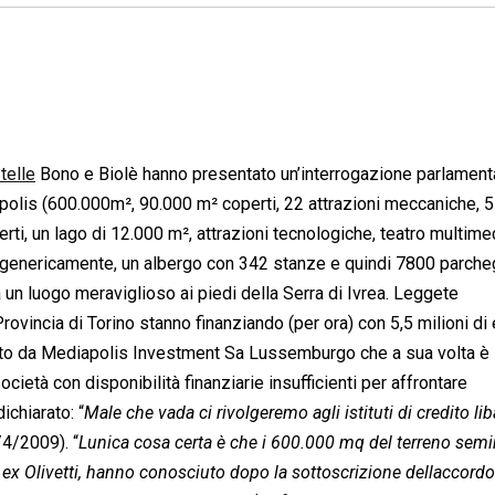
telle
Bono e Biolè hanno presentato un’interrogazione parlament
iapolis (600.000m², 90.000 m² coperti, 22 attrazioni meccaniche, 5
rti, un lago di 12.000 m², attrazioni tecnologiche, teatro multime
li, genericamente, un albergo con 342 stanze e quindi 7800 parche
 un luogo meraviglioso ai piedi della Serra di Ivrea. Leggete
ovincia di Torino stanno finanziando (per ora) con 5,5 milioni di
enuto da Mediapolis Investment Sa Lussemburgo che a sua volta è
ocietà con disponibilità finanziarie insufficienti per affrontare
ichiarato: “
Male che vada ci rivolgeremo agli istituti di credito lib
/4/2009). “
Lunica cosa certa è che i 600.000 mq del terreno semi
 ex Olivetti, hanno conosciuto dopo la sottoscrizione dellaccordo