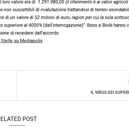
oro valore era di  1.291.980,00 (il riferimento è ai valori agricol
e non suscettibili di rivalutazione trattandosi di terreni esondabili
e di un valore di 52 milioni di euro; ragion per cui la sola sottos
to superiore al 4000%
(dall’interrogazione)”. Bono e Biolè hanno 
gione di recedere dall’accordo.
 Stelle su Mediapolis
IL VIRUS DEI SUPE
ELATED POST