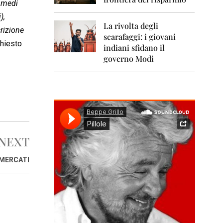
0
i medi
1
),
1
La rivolta degli
crizione
scarafaggi: i giovani
2
chiesto
0
indiani sfidano il
1
governo Modi
2
2
0
1
3
2
NEXT
0
1
4
RMERCATI
2
0
1
5
2