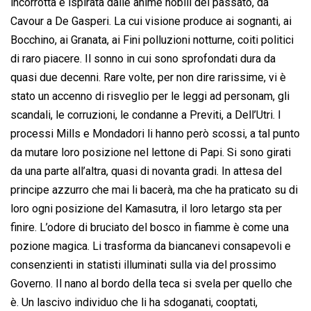
incorrotta e ispirata dalle anime nobili del passato, da
Cavour a De Gasperi. La cui visione produce ai sognanti, ai
Bocchino, ai Granata, ai Fini polluzioni notturne, coiti politici
di raro piacere. Il sonno in cui sono sprofondati dura da
quasi due decenni. Rare volte, per non dire rarissime, vi è
stato un accenno di risveglio per le leggi ad personam, gli
scandali, le corruzioni, le condanne a Previti, a Dell’Utri. I
processi Mills e Mondadori li hanno però scossi, a tal punto
da mutare loro posizione nel lettone di Papi. Si sono girati
da una parte all’altra, quasi di novanta gradi. In attesa del
principe azzurro che mai li bacerà, ma che ha praticato su di
loro ogni posizione del Kamasutra, il loro letargo sta per
finire. L’odore di bruciato del bosco in fiamme è come una
pozione magica. Li trasforma da biancanevi consapevoli e
consenzienti in statisti illuminati sulla via del prossimo
Governo. Il nano al bordo della teca si svela per quello che
è. Un lascivo individuo che li ha sdoganati, cooptati,