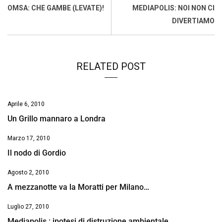
o
A
d
d
i
OMSA: CHE GAMBE (LEVATE)!
MEDIAPOLIS: NOI NON CI
o
p
I
s
n
DIVERTIAMO
k
p
n
k
RELATED POST
Aprile 6, 2010
Un Grillo mannaro a Londra
Marzo 17, 2010
Il nodo di Gordio
Agosto 2, 2010
A mezzanotte va la Moratti per Milano…
Luglio 27, 2010
Mediapolis : ipotesi di distruzione ambientale