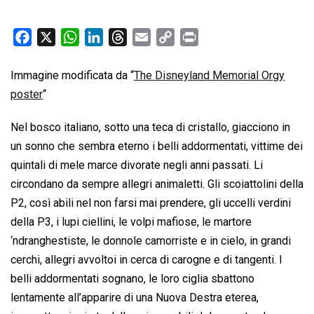
F
X
W
L
T
E
C
P
a
h
i
h
m
o
r
c
a
n
r
a
p
i
Immagine modificata da “
The Disneyland Memorial Orgy
e
t
k
e
i
y
n
poster
“
b
s
e
a
l
L
t
Nel bosco italiano, sotto una teca di cristallo, giacciono in
o
A
d
d
i
un sonno che sembra eterno i belli addormentati, vittime dei
o
p
I
s
n
k
p
n
k
quintali di mele marce divorate negli anni passati. Li
circondano da sempre allegri animaletti. Gli scoiattolini della
P2, così abili nel non farsi mai prendere, gli uccelli verdini
della P3, i lupi ciellini, le volpi mafiose, le martore
‘ndranghestiste, le donnole camorriste e in cielo, in grandi
cerchi, allegri avvoltoi in cerca di carogne e di tangenti. I
belli addormentati sognano, le loro ciglia sbattono
lentamente all’apparire di una Nuova Destra eterea,