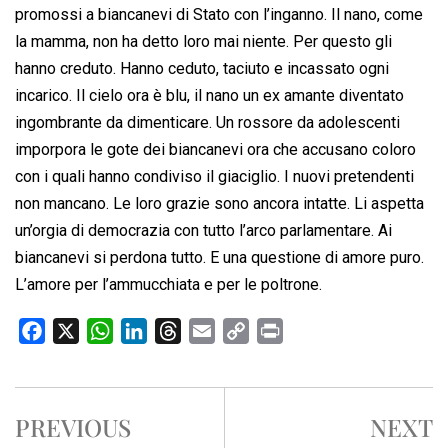
promossi a biancanevi di Stato con l’inganno. Il nano, come
la mamma, non ha detto loro mai niente. Per questo gli
hanno creduto. Hanno ceduto, taciuto e incassato ogni
incarico. Il cielo ora è blu, il nano un ex amante diventato
ingombrante da dimenticare. Un rossore da adolescenti
imporpora le gote dei biancanevi ora che accusano coloro
con i quali hanno condiviso il giaciglio. I nuovi pretendenti
non mancano. Le loro grazie sono ancora intatte. Li aspetta
un’orgia di democrazia con tutto l’arco parlamentare. Ai
biancanevi si perdona tutto. E una questione di amore puro.
L’amore per l’ammucchiata e per le poltrone.
F
X
W
L
T
E
C
P
a
h
i
h
m
o
r
c
a
n
r
a
p
i
e
t
k
e
i
y
n
PREVIOUS
NEXT
b
s
e
a
l
L
t