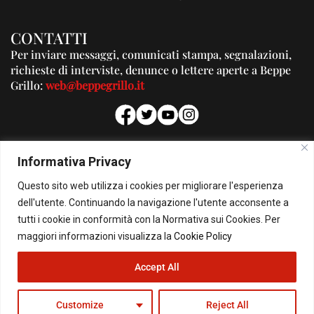
CONTATTI
Per inviare messaggi, comunicati stampa, segnalazioni,
richieste di interviste, denunce o lettere aperte a Beppe
Grillo:
web@beppegrillo.it
PUBBLICITA'
Informativa Privacy
Per la tua pubblicità su questo Blog:
Questo sito web utilizza i cookies per migliorare l'esperienza
pubblicita@beppegrillo.it
dell'utente. Continuando la navigazione l'utente acconsente a
tutti i cookie in conformità con la Normativa sui Cookies. Per
HOMEPAGE
COOKIE POLICY
PRIVACY POLICY
CONTATTI
maggiori informazioni visualizza la
Cookie Policy
Accept All
© Copyright 2026 - Il Blog di Beppe Grillo. All Rights Reserved - Powered by
happygrafic.com
Customize
Reject All