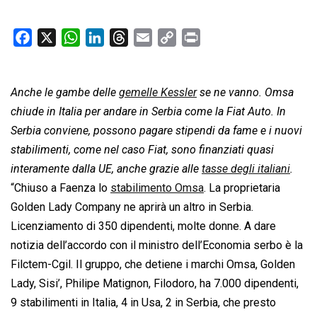
F
X
W
L
T
E
C
P
a
h
i
h
m
o
r
c
a
n
r
a
p
i
Anche le gambe delle
e
t
k
gemelle Kessler
e
i
y
se ne vanno. Omsa
n
b
s
e
a
l
L
t
chiude in Italia per andare in Serbia come la Fiat Auto. In
o
A
d
d
i
Serbia conviene, possono pagare stipendi da fame e i nuovi
o
p
I
s
n
stabilimenti, come nel caso Fiat, sono finanziati quasi
k
p
n
k
interamente dalla UE, anche grazie alle
tasse degli italiani
.
“Chiuso a Faenza lo
stabilimento Omsa
. La proprietaria
Golden Lady Company ne aprirà un altro in Serbia.
Licenziamento di 350 dipendenti, molte donne. A dare
notizia dell’accordo con il ministro dell’Economia serbo è la
Filctem-Cgil. Il gruppo, che detiene i marchi Omsa, Golden
Lady, Sisi’, Philipe Matignon, Filodoro, ha 7.000 dipendenti,
9 stabilimenti in Italia, 4 in Usa, 2 in Serbia, che presto