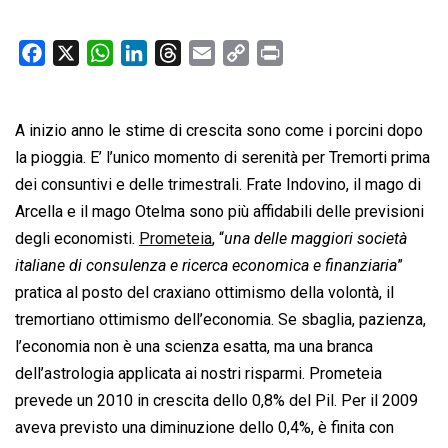
F
X
W
L
T
E
C
P
a
h
i
h
m
o
r
c
a
n
r
a
p
i
A inizio anno le stime di crescita sono come i porcini dopo
e
t
k
e
i
y
n
b
s
e
a
l
L
t
la pioggia. E’ l’unico momento di serenità per Tremorti prima
o
A
d
d
i
dei consuntivi e delle trimestrali. Frate Indovino, il mago di
o
p
I
s
n
Arcella e il mago Otelma sono più affidabili delle previsioni
k
p
n
k
degli economisti.
Prometeia
, “
una delle maggiori società
italiane di consulenza e ricerca economica e finanziaria
”
pratica al posto del craxiano ottimismo della volontà, il
tremortiano ottimismo dell’economia. Se sbaglia, pazienza,
l’economia non è una scienza esatta, ma una branca
dell’astrologia applicata ai nostri risparmi. Prometeia
prevede un 2010 in crescita dello 0,8% del Pil. Per il 2009
aveva previsto una diminuzione dello 0,4%, è finita con