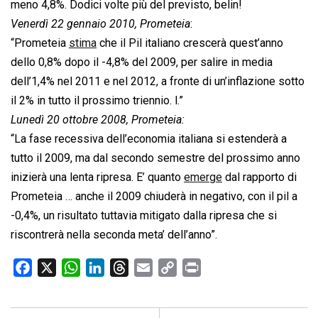
meno 4,8%. Dodici volte più del previsto, belin!
Venerdì 22 gennaio 2010, Prometeia
:
“Prometeia
stima
che il Pil italiano crescerà quest’anno
dello 0,8% dopo il -4,8% del 2009, per salire in media
dell’1,4% nel 2011 e nel 2012, a fronte di un’inflazione sotto
il 2% in tutto il prossimo triennio. l.”
Lunedì 20 ottobre 2008, Prometeia:
“La fase recessiva dell’economia italiana si estenderà a
tutto il 2009, ma dal secondo semestre del prossimo anno
inizierà una lenta ripresa. E’ quanto
emerge
dal rapporto di
Prometeia … anche il 2009 chiuderà in negativo, con il pil a
-0,4%, un risultato tuttavia mitigato dalla ripresa che si
riscontrerà nella seconda meta’ dell’anno”.
F
X
W
L
T
E
C
P
a
h
i
h
m
o
r
c
a
n
r
a
p
i