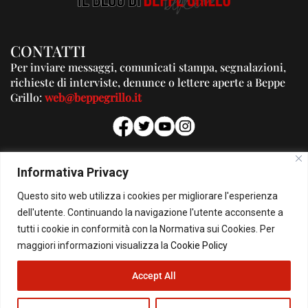
CONTATTI
Per inviare messaggi, comunicati stampa, segnalazioni,
richieste di interviste, denunce o lettere aperte a Beppe
Grillo:
web@beppegrillo.it
PUBBLICITA'
Informativa Privacy
Per la tua pubblicità su questo Blog:
Questo sito web utilizza i cookies per migliorare l'esperienza
pubblicita@beppegrillo.it
dell'utente. Continuando la navigazione l'utente acconsente a
tutti i cookie in conformità con la Normativa sui Cookies. Per
HOMEPAGE
COOKIE POLICY
PRIVACY POLICY
CONTATTI
maggiori informazioni visualizza la
Cookie Policy
Accept All
© Copyright 2026 - Il Blog di Beppe Grillo. All Rights Reserved - Powered by
happygrafic.com