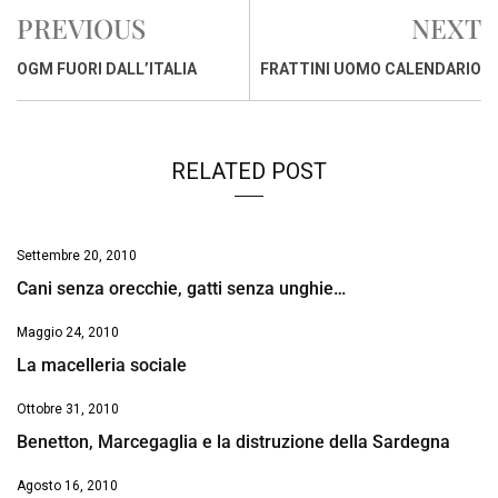
e
t
k
e
i
y
n
PREVIOUS
NEXT
b
s
e
a
l
L
t
o
A
d
d
i
OGM FUORI DALL’ITALIA
FRATTINI UOMO CALENDARIO
o
p
I
s
n
k
p
n
k
RELATED POST
Settembre 20, 2010
Cani senza orecchie, gatti senza unghie…
Maggio 24, 2010
La macelleria sociale
Ottobre 31, 2010
Benetton, Marcegaglia e la distruzione della Sardegna
Agosto 16, 2010