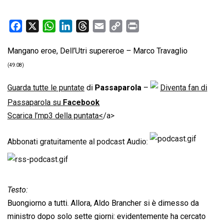
F
X
W
L
T
E
C
P
a
h
i
h
m
o
r
Mangano eroe, Dell’Utri supereroe – Marco Travaglio
c
a
n
r
a
p
i
e
t
k
e
i
y
n
(49:08)
b
s
e
a
l
L
t
Guarda tutte le puntate
di
Passaparola
–
Diventa fan di
o
A
d
d
i
Passaparola su
o
p
Facebook
I
s
n
k
p
n
k
Scarica l’mp3 della puntata<
/a>
Abbonati gratuitamente al podcast Audio:
Testo:
Buongiorno a tutti. Allora, Aldo Brancher si è dimesso da
ministro dopo solo sette giorni: evidentemente ha cercato