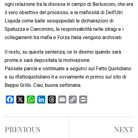
ogni relazione tra la discesa in campo di Berlusconi, che era
il vero obiettivo del processo, e la mafiosità di Dell’Utri.
Liquida come balle sesquipedali le dichiarazioni di
Spatuzza e Ciancimino, le responsabilità nelle stragi e i
collegamenti tra mafia e Forza Italia vengono archiviati.
Il resto, su questa sentenza, ce lo diremo quando sarà
pronta e sarà depositata la motivazione.
Passate parola e continuate a seguirci sul Fatto Quotidiano
e su ilfattoquotidiano.it e ovviamente in primis sul sito di
Beppe Grillo. Ciao, buona settimana.
F
X
W
L
T
E
C
P
a
h
i
h
m
o
r
c
a
n
r
a
p
i
e
t
k
e
i
y
n
PREVIOUS
NEXT
b
s
e
a
l
L
t