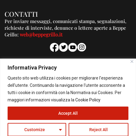
CONTATTI
Per inviare messaggi, comunicati stampa, segnalazioni,
richieste di interviste, denunce o lettere aperte a Beppe
Grillo:
web@beppegrillo.it
PUBBLICITA'
Informativa Privacy
Per la tua pubblicità su questo Blog:
Questo sito web utilizza i cookies per migliorare l'esperienza
pubblicita@beppegrillo.it
dell'utente. Continuando la navigazione l'utente acconsente a
tutti i cookie in conformità con la Normativa sui Cookies. Per
HOMEPAGE
COOKIE POLICY
PRIVACY POLICY
CONTATTI
maggiori informazioni visualizza la
Cookie Policy
Accept All
© Copyright 2026 - Il Blog di Beppe Grillo. All Rights Reserved - Powered by
happygrafic.com
Customize
Reject All