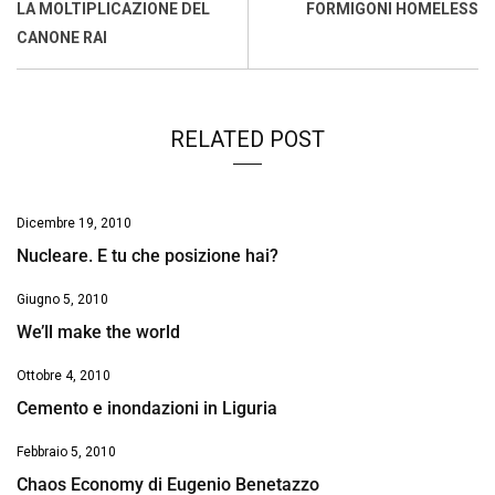
o
A
d
d
i
LA MOLTIPLICAZIONE DEL
FORMIGONI HOMELESS
o
p
I
s
n
CANONE RAI
k
p
n
k
RELATED POST
Dicembre 19, 2010
Nucleare. E tu che posizione hai?
Giugno 5, 2010
We’ll make the world
Ottobre 4, 2010
Cemento e inondazioni in Liguria
Febbraio 5, 2010
Chaos Economy di Eugenio Benetazzo