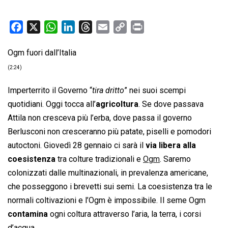
F
X
W
L
T
E
C
P
a
h
i
h
m
o
r
Ogm fuori dall’Italia
c
a
n
r
a
p
i
e
t
k
e
i
y
n
(2:24)
b
s
e
a
l
L
t
Imperterrito il Governo “
tira dritto
” nei suoi scempi
o
A
d
d
i
quotidiani. Oggi tocca all’
agricoltura
. Se dove passava
o
p
I
s
n
Attila non cresceva più l’erba, dove passa il governo
k
p
n
k
Berlusconi non cresceranno più patate, piselli e pomodori
autoctoni. Giovedì 28 gennaio ci sarà il
via libera alla
coesistenza
tra colture tradizionali e
Ogm
. Saremo
colonizzati dalle multinazionali, in prevalenza americane,
che posseggono i brevetti sui semi. La coesistenza tra le
normali coltivazioni e l’Ogm è impossibile. Il seme Ogm
contamina
ogni coltura attraverso l’aria, la terra, i corsi
d’acqua.