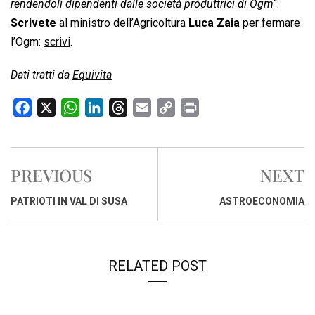
rendendoli dipendenti dalle società produttrici di Ogm
“.
Scrivete
al ministro dell’Agricoltura
Luca Zaia
per fermare
l’Ogm:
scrivi
.
Dati tratti da
Equivita
F
X
W
L
T
E
C
P
a
h
i
h
m
o
r
c
a
n
r
a
p
i
e
t
k
e
i
y
n
PREVIOUS
NEXT
b
s
e
a
l
L
t
o
A
d
d
i
PATRIOTI IN VAL DI SUSA
ASTROECONOMIA
o
p
I
s
n
k
p
n
k
RELATED POST