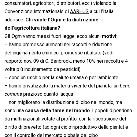
consumatori, agricoltori, distributori, ecc.) violando la
Convenzione internazionale di
AARHUS
a cui l’Italia
aderisce.
Chi vuole l’Ogm e la distruzione
dell’agricoltura italiana?
GlI Ogm vanno messi fuori legge, ecco alcuni
motivi
:
– hanno promesso aumenti nei raccolti e riduzione
dellinquinamento chimico, promesse ribaltate (vedi
rapporto nov. 09 di C. Benbrook: meno 10% nei raccolti e 4
volte più inquinamento da pesticidi)
– sono un rischio per la salute umana e per lambiente
– hanno privatizzato la materia vivente del pianeta, un 
bene
comune
 prezioso quanto lacqua
– non migliorano la distribuzione di cibo nel mondo, ma
sono una
causa della fame nel mondo
. I popoli dipendono
da multinazionali votate al profitto, con la riscossione del
diritto di brevetto (ad ogni ciclo riproduttivo della pianta) e
con il controllo del mercato globale del cibo.