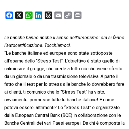
F
X
W
L
T
E
C
P
a
h
i
h
m
o
r
c
a
n
r
a
p
i
Le banche hanno anche il senso dell’umorismo: ora si fanno
e
t
k
e
i
y
n
b
s
e
a
l
L
t
l’autocertificazione. Tocchiamoci.
o
A
d
d
i
“Le banche italiane ed europee sono state sottoposte
o
p
I
s
n
all’esame dello “Stress Test”. L’obiettivo è stato quello di
k
p
n
k
calmierare il gregge, che crede a tutto ciò che viene riferito
da un giornale o da una trasmissione televisiva. A parte il
fatto che il test per lo stress alle banche lo dovrebbero fare
ai clienti, ti comunico che lo “Stress Test” ha visto,
ovviamente, promosse tutte le banche italiane! E come
poteva essere, altrimenti? Lo “Stress Test” è organizzato
dalla European Central Bank (BCE) in collaborazione con le
Banche Centrali dei vari Paesi europei. Da chi é composta la