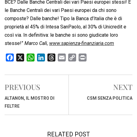
BCE? Dalle Banche Centrali dei vari Paesi europei stessi! E
le Banche Centrali dei vari Paesi europei da chi sono
composte? Dalle banche! Tipo la Banca d’Italia che è di
proprietà al 45% di Intesa SanPaolo, al 30% di Unicredit e
così via. In definitiva: le banche si sono giudicate loro
stesse!”
Marco Calì,
www.sapienza-finanziaria.com
F
X
W
L
T
E
C
P
a
h
i
h
m
o
r
c
a
n
r
a
p
i
e
t
k
e
i
y
n
PREVIOUS
NEXT
b
s
e
a
l
L
t
o
A
d
d
i
ALTANON, IL MOSTRO DI
CSM SENZA POLITICA
o
p
I
s
n
FELTRE
k
p
n
k
RELATED POST