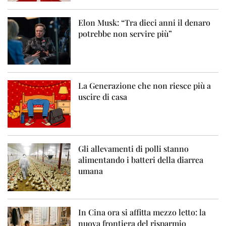
Elon Musk: “Tra dieci anni il denaro
potrebbe non servire più”
La Generazione che non riesce più a
uscire di casa
Gli allevamenti di polli stanno
alimentando i batteri della diarrea
umana
In Cina ora si affitta mezzo letto: la
nuova frontiera del risparmio