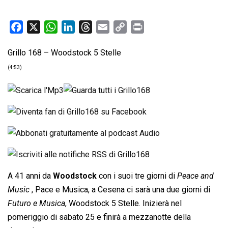
F
X
W
L
T
E
C
P
a
h
i
h
m
o
r
Grillo 168 – Woodstock 5 Stelle
c
a
n
r
a
p
i
e
t
k
e
i
y
n
(4:53)
b
s
e
a
l
L
t
o
A
d
d
i
o
p
I
s
n
k
p
n
k
A 41 anni da
Woodstock
con i suoi tre giorni di 
Peace and
Music
 , Pace e Musica, a Cesena ci sarà una due giorni di
Futuro e Musica
, Woodstock 5 Stelle. Inizierà nel
pomeriggio di sabato 25 e finirà a mezzanotte della