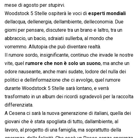
mese di agosto per stupirvi.
Woodstock 5 Stelle ospiterà le voci di
esperti mondiali
dellacqua, dellenergia, dellambiente, delleconomia. Due
giorni per pensare, discutere tra un brano e laltro, tra un
abbraccio, un bacio, sdraiati sullerba, al mondo che
vorremmo. Allutopia che può diventare realtà.
Il rumore sordo, insignificante, continuo che invade le nostre
vite, quel
rumore che non è solo un suono
, ma anche un
odore nauseante, anche mani sudate, lodore del nulla dei
politici e dellinformazione che ci avvolge, quel rumore
durante Woodstock 5 Stelle sarà lontano, e verrà
trasformato in un album dei ricordi sgradevoli per la raccolta
differenziata.
A Cesena ci sarà la nuova generazione di italiani, quella dei
giovani che è stata spogliata di tutto, dallambiente, al
lavoro, al progetto di una famiglia, ma soprattutto della