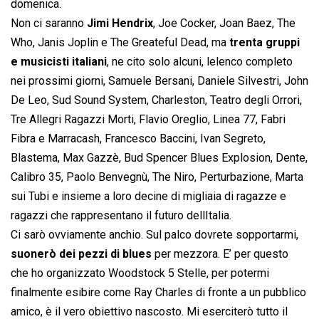
domenica.
Non ci saranno
Jimi Hendrix
, Joe Cocker, Joan Baez, The
Who, Janis Joplin e The Greateful Dead, ma
trenta gruppi
e musicisti italiani
, ne cito solo alcuni, lelenco completo
nei prossimi giorni, Samuele Bersani, Daniele Silvestri, John
De Leo, Sud Sound System, Charleston, Teatro degli Orrori,
Tre Allegri Ragazzi Morti, Flavio Oreglio, Linea 77, Fabri
Fibra e Marracash, Francesco Baccini, Ivan Segreto,
Blastema, Max Gazzè, Bud Spencer Blues Explosion, Dente,
Calibro 35, Paolo Benvegnù, The Niro, Perturbazione, Marta
sui Tubi e insieme a loro decine di migliaia di ragazze e
ragazzi che rappresentano il futuro dellItalia.
Ci sarò ovviamente anchio. Sul palco dovrete sopportarmi,
suonerò dei pezzi di blues
per mezzora. E’ per questo
che ho organizzato Woodstock 5 Stelle, per potermi
finalmente esibire come Ray Charles di fronte a un pubblico
amico, è il vero obiettivo nascosto. Mi eserciterò tutto il