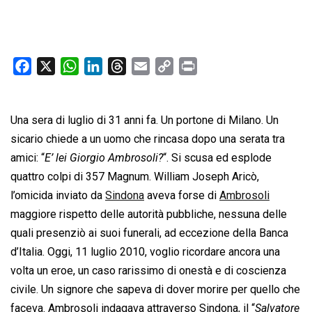
F
X
W
L
T
E
C
P
a
h
i
h
m
o
r
c
a
n
r
a
p
i
Una sera di luglio di 31 anni fa. Un portone di Milano. Un
e
t
k
e
i
y
n
b
s
e
a
l
L
t
sicario chiede a un uomo che rincasa dopo una serata tra
o
A
d
d
i
amici: “
E’ lei Giorgio Ambrosoli?
“. Si scusa ed esplode
o
p
I
s
n
quattro colpi di 357 Magnum. William Joseph Aricò,
k
p
n
k
l’omicida inviato da
Sindona
aveva forse di
Ambrosoli
maggiore rispetto delle autorità pubbliche, nessuna delle
quali presenziò ai suoi funerali, ad eccezione della Banca
d’Italia. Oggi, 11 luglio 2010, voglio ricordare ancora una
volta un eroe, un caso rarissimo di onestà e di coscienza
civile. Un signore che sapeva di dover morire per quello che
faceva. Ambrosoli indagava attraverso Sindona, il “
Salvatore