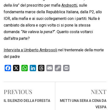
della lira
” del prescritto per mafia
Andreotti
, sulle
fondamenta marce della Repubblica Italiana, dalla P2, allo
IOR, alla mafia e ai suoi collegamenti con i partiti. Nulla è
cambiato da allora e ogni volta ci si pone la stessa
domanda: “
Ne valeva la pena?
“. Quanto costa voltarci
dall’altra parte?
Intervista a Umberto Ambrosoli
nel trentennale della morte
del padre
F
X
W
L
T
E
C
P
a
h
i
h
m
o
r
c
a
n
r
a
p
i
e
t
k
e
i
y
n
PREVIOUS
NEXT
b
s
e
a
l
L
t
o
A
d
d
i
IL SILENZIO DELLA FORESTA
METTI UNA SERA A CENA DA
o
p
I
s
n
VESPA