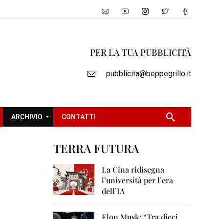
PER LA TUA PUBBLICITÀ
pubblicita@beppegrillo.it
ARCHIVIO
CONTATTI
TERRA FUTURA
2
0
La Cina ridisegna
0
l’università per l’era
5
dell’IA
2
0
Elon Musk: “Tra dieci