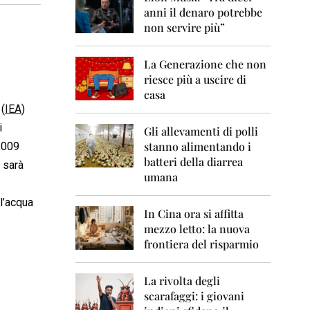
0
anni il denaro potrebbe
6
non servire più”
2
0
La Generazione che non
0
7
riesce più a uscire di
casa
2
 (
IEA
)
0
i
0
Gli allevamenti di polli
8
stanno alimentando i
 2009
batteri della diarrea
a sarà
2
umana
0
0
l’acqua
9
In Cina ora si affitta
mezzo letto: la nuova
2
frontiera del risparmio
0
1
0
La rivolta degli
scarafaggi: i giovani
2