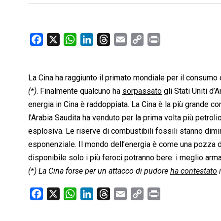
F
X
W
L
T
E
C
P
a
h
i
h
m
o
r
c
a
n
r
a
p
i
La Cina ha raggiunto il primato mondiale per il consumo d
e
t
k
e
i
y
n
b
s
e
a
l
L
t
(*)
. Finalmente qualcuno ha
sorpassato
gli Stati Uniti d
o
A
d
d
i
energia in Cina è raddoppiata. La Cina è la più grande 
o
p
I
s
n
l’Arabia Saudita ha venduto per la prima volta più petrolio 
k
p
n
k
esplosiva. Le riserve di combustibili fossili stanno di
esponenziale. Il mondo dell’energia è come una pozza d’a
disponibile solo i più feroci potranno bere: i meglio arma
(*) La Cina forse per un attacco di pudore
ha contestato
i
F
X
W
L
T
E
C
P
a
h
i
h
m
o
r
c
a
n
r
a
p
i