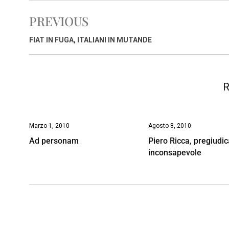
e
t
k
e
i
y
n
PREVIOUS
b
s
e
a
l
L
t
o
A
d
d
i
FIAT IN FUGA, ITALIANI IN MUTANDE
o
p
I
s
n
k
p
n
k
R
Marzo 1, 2010
Agosto 8, 2010
Ad personam
Piero Ricca, pregiudic
inconsapevole