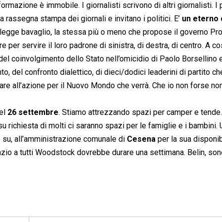
mazione è immobile. I giornalisti scrivono di altri giornalisti. I p
la rassegna stampa dei giornali e invitano i politici. E’
un eterno 
i legge bavaglio, la stessa più o meno che propose il governo Pro
er servire il loro padrone di sinistra, di destra, di centro. A c
el coinvolgimento dello Stato nell’omicidio di Paolo Borsellino 
 del confronto dialettico, di dieci/dodici leaderini di partito ch
are all’azione per il Nuovo Mondo che verrà. Che io non forse no
del
26 settembre
. Stiamo attrezzando spazi per camper e tende.
u richiesta di molti ci saranno spazi per le famiglie e i bambini. 
te su, all’amministrazione comunale di
Cesena
per la sua disponibi
azio a tutti Woodstock dovrebbe durare una settimana. Belin, son