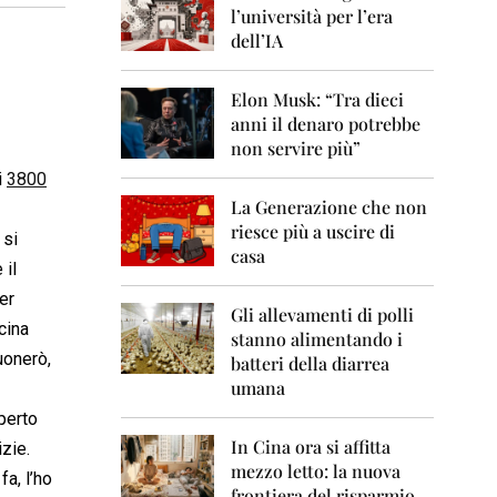
0
l’università per l’era
6
dell’IA
2
0
Elon Musk: “Tra dieci
0
anni il denaro potrebbe
7
non servire più”
2
i
3800
0
La Generazione che non
0
8
riesce più a uscire di
 si
casa
 il
2
0
er
0
Gli allevamenti di polli
cina
9
stanno alimentando i
uonerò,
batteri della diarrea
2
umana
0
1
perto
0
In Cina ora si affitta
izie.
mezzo letto: la nuova
2
fa, l’ho
frontiera del risparmio