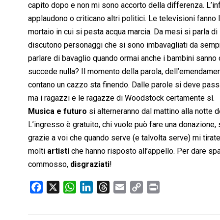
capito dopo e non mi sono accorto della differenza. L’infor
applaudono o criticano altri politici. Le televisioni fanno 
mortaio in cui si pesta acqua marcia. Da mesi si parla d
discutono personaggi che si sono imbavagliati da sempre p
parlare di bavaglio quando ormai anche i bambini sanno d
succede nulla? Il momento della parola, dell’emendamento,
contano un cazzo sta finendo. Dalle parole si deve pass
ma i ragazzi e le ragazze di Woodstock certamente sì.
Musica e futuro
si alterneranno dal mattino alla notte 
L’ingresso è gratuito, chi vuole può fare una donazione, s
grazie a voi che quando serve (e talvolta serve) mi tira
molti
artisti
che hanno risposto all’appello. Per dare sp
commosso,
disgraziati
!
F
X
W
L
T
E
C
P
a
h
i
h
m
o
r
c
a
n
r
a
p
i