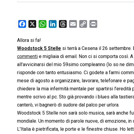
F
X
W
L
T
E
C
P
a
h
i
h
m
o
r
c
a
n
r
a
p
i
Allora si fa!
e
t
k
e
i
y
n
Woodstock 5 Stelle
si terrà a Cesena il 26 settembre. 
b
s
e
a
l
L
t
commenti
e migliaia di email. Non ci si comporta così. 
o
A
d
d
i
all’avvicinarsi del mio 59simo compleanno (lo so ne di
o
p
I
s
n
risponde con tanto entusiasmo. Ci godete a farmi commuo
k
p
n
k
mese di agosto a organizzare, lavorare, telefonare e paga
chiedere la mia infermità mentale per spartirsi l’eredi
mentre scrivo al pc. Sto già provando i blues alla tasti
canterò, vi bagnerò di sudore dal palco per un’ora.
Woodstock 5 Stelle non sarà solo musica, sarà anche fu
mondiale. Un momento di parole nuove, di emozione, in 
L’Italia è pietrificata, le porte e le finestre chiuse. Ho l