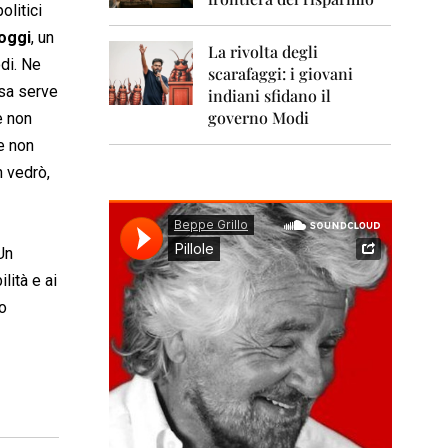
0
olitici
1
1
oggi
, un
La rivolta degli
di. Ne
scarafaggi: i giovani
2
osa serve
0
indiani sfidano il
1
governo Modi
e non
2
e non
2
n vedrò,
0
1
3
Un
2
lità e ai
0
1
o
4
2
0
1
5
2