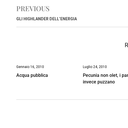
e
t
k
e
i
y
n
PREVIOUS
b
s
e
a
l
L
t
o
A
d
d
i
GLI HIGHLANDER DELL’ENERGIA
o
p
I
s
n
k
p
n
k
R
Gennaio 16, 2010
Luglio 24, 2010
Acqua pubblica
Pecunia non olet, i par
invece puzzano