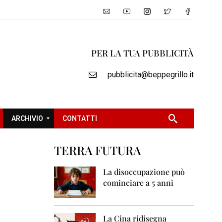
PER LA TUA PUBBLICITÀ
pubblicita@beppegrillo.it
ARCHIVIO
CONTATTI
TERRA FUTURA
2
0
La disoccupazione può
0
cominciare a 5 anni
5
2
0
La Cina ridisegna