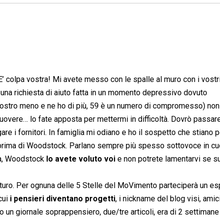
E’ colpa vostra! Mi avete messo con le spalle al muro con i vostr
A una richiesta di aiuto fatta in un momento depressivo dovuto
mostro meno e ne ho di più, 59 è un numero di compromesso) non
vere… lo fate apposta per mettermi in difficoltà. Dovrò passare
re i fornitori. In famiglia mi odiano e ho il sospetto che stiano p
tà prima di Woodstock. Parlano sempre più spesso sottovoce in cu
era, Woodstock
lo avete voluto voi
e non potrete lamentarvi se s
turo. Per ognuna delle 5 Stelle del MoVimento parteciperà un es
cui
i pensieri diventano progetti
, i nickname del blog visi, amic
etto un giornale soprappensiero, due/tre articoli, era di 2 settimane 