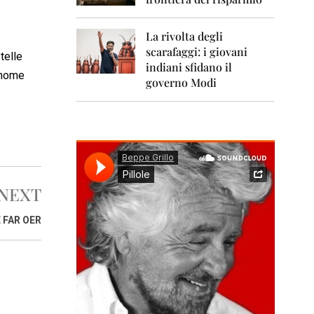
0
1
1
La rivolta degli
scarafaggi: i giovani
2
telle
0
indiani sfidano il
 nome
1
governo Modi
2
2
0
1
3
2
NEXT
0
1
 FAR OER
4
2
0
1
5
2