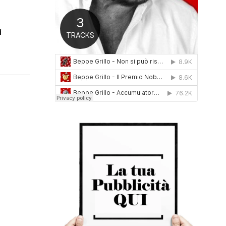
0
1
6
i