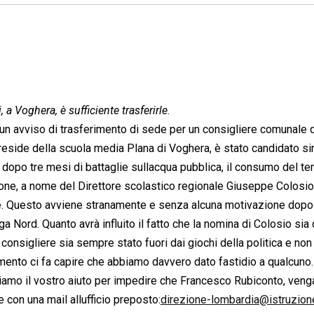
 Voghera, è sufficiente trasferirle.
a: un avviso di trasferimento di sede per un consigliere comunale 
eside della scuola media Plana di Voghera, è stato candidato s
dopo tre mesi di battaglie sullacqua pubblica, il consumo del ter
zione, a nome del Direttore scolastico regionale Giuseppe Colosio,
. Questo avviene stranamente e senza alcuna motivazione dopo
 Nord. Quanto avrà influito il fatto che la nomina di Colosio sia 
ro consigliere sia sempre stato fuori dai giochi della politica e non
mento ci fa capire che abbiamo davvero dato fastidio a qualcuno.
iamo il vostro aiuto per impedire che Francesco Rubiconto, veng
con una mail allufficio preposto:
direzione-lombardia@istruzione