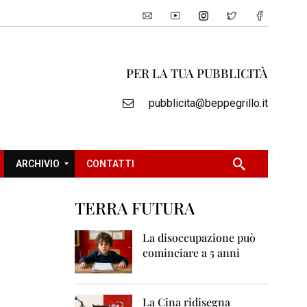
PER LA TUA PUBBLICITÀ
pubblicita@beppegrillo.it
ARCHIVIO
CONTATTI
TERRA FUTURA
2
0
La disoccupazione può
0
cominciare a 5 anni
5
2
0
La Cina ridisegna