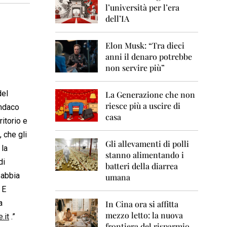
0
l’università per l’era
6
dell’IA
2
0
Elon Musk: “Tra dieci
0
anni il denaro potrebbe
7
non servire più”
2
0
del
La Generazione che non
0
8
riesce più a uscire di
indaco
casa
ritorio e
2
0
 che gli
0
Gli allevamenti di polli
 la
9
stanno alimentando i
di
batteri della diarrea
2
 abbia
umana
0
 E
1
0
a
In Cina ora si affitta
mezzo letto: la nuova
.it
.”
2
frontiera del risparmio