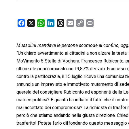
F
X
W
L
T
E
C
P
a
h
i
h
m
o
r
c
a
n
r
a
p
i
Mussolini mandava le persone scomode al confino, oggi, a
e
t
k
e
i
y
n
b
s
e
a
l
L
t
“Un chiaro avvertimento ai cittadini a non alzare la test
o
A
d
d
i
MoVimento 5 Stelle di Voghera. Francesco Rubiconto, pr
o
p
I
s
n
ultime elezioni comunali con l’9,87% dei voti. Francesco, 
k
p
n
k
contro la partitocrazia, il 15 luglio riceve una comunica
annuncia un imprevisto e immotivato mutamento di sede
querela del consigliere Rubiconto ad esponenti della Lega
matrice politica? E quanto ha influito il fatto che il nost
mai accettato dei compromessi? La richiesta di trasferi
perciò che stiamo andando nella giusta direzione. Chied
trasferito! Potete farlo diffondendo questo messaggio e 