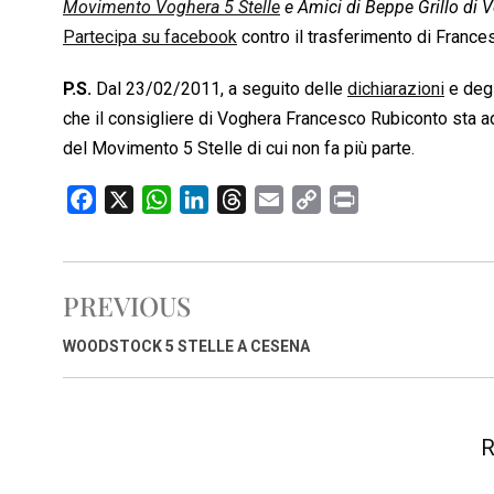
Movimento Voghera 5 Stelle
e Amici di Beppe Grillo di 
Partecipa su facebook
contro il trasferimento di France
P.S.
Dal 23/02/2011, a seguito delle
dichiarazioni
e deg
che il consigliere di Voghera Francesco Rubiconto sta a
del Movimento 5 Stelle di cui non fa più parte.
F
X
W
L
T
E
C
P
a
h
i
h
m
o
r
c
a
n
r
a
p
i
e
t
k
e
i
y
n
PREVIOUS
b
s
e
a
l
L
t
o
A
d
d
i
WOODSTOCK 5 STELLE A CESENA
o
p
I
s
n
k
p
n
k
R