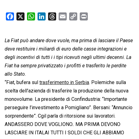
F
X
W
L
T
E
C
P
a
h
i
h
m
o
r
c
a
n
r
a
p
i
La Fiat può andare dove vuole, ma prima di lasciare il Paese
e
t
k
e
i
y
n
b
s
e
a
l
L
t
deve restituire i miliardi di euro delle casse integrazioni e
o
A
d
d
i
degli incentivi di tutti i i tipi ricevuti negli ultimi decenni. La
o
p
I
s
n
Fiat ha sempre privatizzato i profitti e trasferito le perdite
k
p
n
k
allo Stato.
“Fiat, bufera sul
trasferimento in Serbia
. Polemiche sulla
scelta dell’azienda di trasferire la produzione della nuova
monovolume. La presidente di Confindustria: “Importante
perseguire l’investimento a Pomigliano”. Bersani: “Annuncio
sorprendente”. Cgil parla di ritorsione sui lavoratori.
ANDASSERO DOVE VOGLIONO.. MA PRIMA DEVONO
LASCIARE IN ITALAI TUTTI I SOLDI CHE GLI ABBIAMO