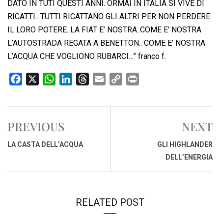
DATO IN TUTI QUESTI ANNI. ORMAI IN ITALIA SI VIVE DI
RICATTI.. TUTTI RICATTANO GLI ALTRI PER NON PERDERE
IL LORO POTERE. LA FIAT E’ NOSTRA..COME E’ NOSTRA
L’AUTOSTRADA REGATA A BENETTON.. COME E’ NOSTRA
L’ACQUA CHE VOGLIONO RUBARCI…” franco f.
F
X
W
L
T
E
C
P
a
h
i
h
m
o
r
c
a
n
r
a
p
i
e
t
k
e
i
y
n
PREVIOUS
NEXT
b
s
e
a
l
L
t
o
A
d
d
i
LA CASTA DELL’ACQUA
GLI HIGHLANDER
o
p
I
s
n
DELL’ENERGIA
k
p
n
k
RELATED POST