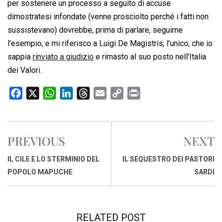
per sostenere un processo a seguito di accuse
dimostratesi infondate (venne prosciolto perché i fatti non
sussistevano) dovrebbe, prima di parlare, seguirne
l’esempio, e mi riferisco a Luigi De Magistris, l’unico, che io
sappia
rinviato a giudizio
e rimasto al suo posto nell’Italia
dei Valori.
F
X
W
L
T
E
C
P
a
h
i
h
m
o
r
c
a
n
r
a
p
i
e
t
k
e
i
y
n
PREVIOUS
NEXT
b
s
e
a
l
L
t
o
A
d
d
i
IL CILE E LO STERMINIO DEL
IL SEQUESTRO DEI PASTORI
o
p
I
s
n
POPOLO MAPUCHE
SARDI
k
p
n
k
RELATED POST