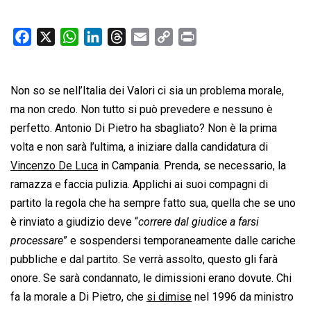
F
X
W
L
T
E
C
P
a
h
i
h
m
o
r
c
a
n
r
a
p
i
Non so se nell’Italia dei Valori ci sia un problema morale,
e
t
k
e
i
y
n
b
s
e
a
l
L
t
ma non credo. Non tutto si può prevedere e nessuno è
o
A
d
d
i
perfetto. Antonio Di Pietro ha sbagliato? Non è la prima
o
p
I
s
n
volta e non sarà l’ultima, a iniziare dalla candidatura di
k
p
n
k
Vincenzo De Luca
in Campania. Prenda, se necessario, la
ramazza e faccia pulizia. Applichi ai suoi compagni di
partito la regola che ha sempre fatto sua, quella che se uno
è rinviato a giudizio deve “
correre dal giudice a farsi
processare
” e sospendersi temporaneamente dalle cariche
pubbliche e dal partito. Se verrà assolto, questo gli farà
onore. Se sarà condannato, le dimissioni erano dovute. Chi
fa la morale a Di Pietro, che
si dimise
nel 1996 da ministro