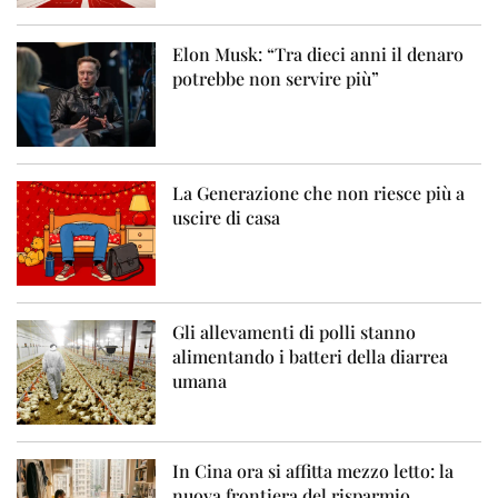
Elon Musk: “Tra dieci anni il denaro
potrebbe non servire più”
La Generazione che non riesce più a
uscire di casa
Gli allevamenti di polli stanno
alimentando i batteri della diarrea
umana
In Cina ora si affitta mezzo letto: la
nuova frontiera del risparmio