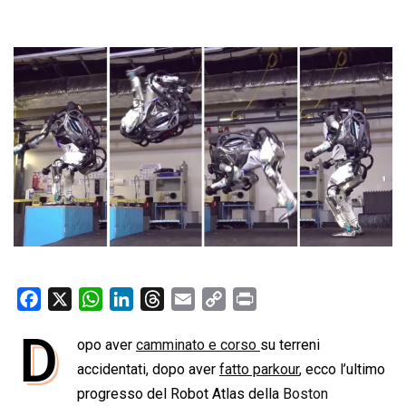
F
X
W
L
T
E
C
P
a
h
i
h
m
o
r
D
opo aver
camminato e corso
su terreni
c
a
n
r
a
p
i
e
accidentati, dopo aver
t
k
e
i
fatto parkour
y
n
, ecco l’ultimo
b
s
e
a
l
L
t
progresso del Robot Atlas della
Boston