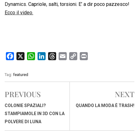
o
A
d
d
i
Dynamics
. Capriole, salti, torsioni. E’ a dir poco pazzesco!
o
p
I
s
n
Ecco il video.
k
p
n
k
F
X
W
L
T
E
C
P
a
h
i
h
m
o
r
c
a
n
r
a
p
i
Tag:
featured
e
t
k
e
i
y
n
b
s
e
a
l
L
t
PREVIOUS
NEXT
o
A
d
d
i
o
p
I
s
n
COLONIE SPAZIALI?
QUANDO LA MODA È TRASH!
k
p
n
k
STAMPIAMOLE IN 3D CON LA
POLVERE DI LUNA