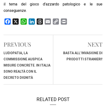
il tema del gioco d’azzardo patologico e le sue
conseguenze.
F
X
W
L
T
E
C
P
a
h
i
h
m
o
r
c
a
n
r
a
p
i
e
t
k
e
i
y
n
PREVIOUS
NEXT
b
s
e
a
l
L
t
o
A
d
d
i
LUDOPATIA, LA
BASTA ALL’INVASIONE DI
o
p
I
s
n
COMMISSIONE AUSPICA
PRODOTTI STRANIERI!
k
p
n
k
MISURE CONCRETE. IN ITALIA
SONO REALTÀ CON IL
DECRETO DIGNITÀ
RELATED POST