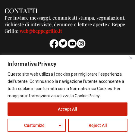
CONTATTI
Per inviare messaggi, comunicati stampa, segnalazioni,
richieste di interviste, denunce o lettere aperte a Beppe
Grillo:
web@beppegrillo.it
PUBBLICITA'
Informativa Privacy
Per la tua pubblicità su questo Blog:
Questo sito web utilizza i cookies per migliorare l'esperienza
pubblicita@beppegrillo.it
dell'utente. Continuando la navigazione l'utente acconsente a
tutti i cookie in conformità con la Normativa sui Cookies. Per
HOMEPAGE
COOKIE POLICY
PRIVACY POLICY
CONTATTI
maggiori informazioni visualizza la
Cookie Policy
Accept All
© Copyright 2026 - Il Blog di Beppe Grillo. All Rights Reserved - Powered by
happygrafic.com
Customize
Reject All