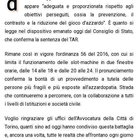
d
e
appare “adeguata e proporzionata rispetto agli
t
k
e
i
y
n
b
s
e
a
l
L
t
obiettivi perseguiti, ossia la prevenzione, il
o
A
d
d
i
contrasto e la riduzione del gioco d’azzardo”. È quanto si
o
p
I
s
n
legge nel dispositivo emanato oggi dal Consiglio di Stato,
k
p
n
k
che conferma la sentenza del TAR.
Rimane così in vigore l’ordinanza 56 del 2016, con cui si
limita il funzionamento delle slot-machine in due finestre
orarie, dalle 14 alle 18 e dalle 20 alle 24. Il pronunciamento
conferma la bontà di un provvedimento a tutela delle
persone più fragili e più esposte all’azzardopatia. Strada
che continueremo a percorrere, con la collaborazione a tutti
i livelli di Istituzioni e società civile.
Voglio ringraziare gli uffici dell’Avvocatura della Città di
Torino, quanti sino ad oggi hanno condiviso questa battaglia
e, ancora una volta, tutte le realtà che affrontano ogni giorno