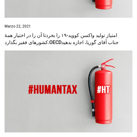
Marzo 22, 2021
‌امتیاز تولید واکسن کووید-۱۹ را بخردتا آن‌ را در اختیار همهٔ
کشورهای فقیر بگذارد.OECDجناب آقای گوریا، اجازه بدهید