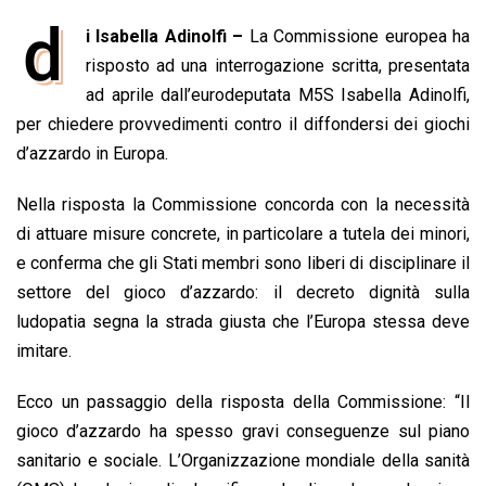
a
h
i
h
m
o
r
d
i Isabella Adinolfi –
La Commissione europea ha
c
a
n
r
a
p
i
e
risposto ad una interrogazione scritta, presentata
t
k
e
i
y
n
b
s
e
a
l
L
t
ad aprile dall’eurodeputata M5S Isabella Adinolfi,
o
A
d
d
i
per chiedere provvedimenti contro il diffondersi dei giochi
o
p
I
s
n
d’azzardo in Europa.
k
p
n
k
Nella risposta la Commissione concorda con la necessità
di attuare misure concrete, in particolare a tutela dei minori,
e conferma che gli Stati membri sono liberi di disciplinare il
settore del gioco d’azzardo: il decreto dignità sulla
ludopatia segna la strada giusta che l’Europa stessa deve
imitare.
Ecco un passaggio della risposta della Commissione: “Il
gioco d’azzardo ha spesso gravi conseguenze sul piano
sanitario e sociale. L’Organizzazione mondiale della sanità