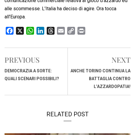
comunicazione commerciale relativa al gioco d’azzardo ed
alle scommesse. L’Italia ha deciso di agire. Ora tocca
all’Europa.
F
X
W
L
T
E
C
P
a
h
i
h
m
o
r
c
a
n
r
a
p
i
e
t
k
e
i
y
n
PREVIOUS
NEXT
b
s
e
a
l
L
t
o
A
d
d
i
DEMOCRAZIA A SORTE:
ANCHE TORINO CONTINUA LA
o
p
I
s
n
QUALI SCENARI POSSIBILI?
BATTAGLIA CONTRO
k
p
n
k
L’AZZARDOPATIA!
RELATED POST