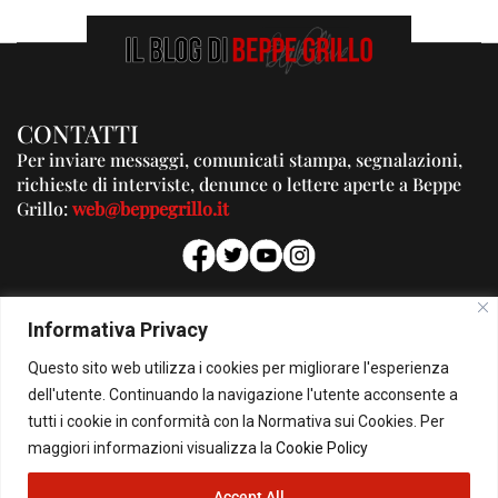
CONTATTI
Per inviare messaggi, comunicati stampa, segnalazioni,
richieste di interviste, denunce o lettere aperte a Beppe
Grillo:
web@beppegrillo.it
PUBBLICITA'
Informativa Privacy
Per la tua pubblicità su questo Blog:
Questo sito web utilizza i cookies per migliorare l'esperienza
pubblicita@beppegrillo.it
dell'utente. Continuando la navigazione l'utente acconsente a
tutti i cookie in conformità con la Normativa sui Cookies. Per
HOMEPAGE
COOKIE POLICY
PRIVACY POLICY
CONTATTI
maggiori informazioni visualizza la
Cookie Policy
Accept All
© Copyright 2026 - Il Blog di Beppe Grillo. All Rights Reserved - Powered by