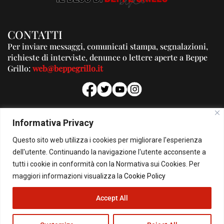
CONTATTI
Per inviare messaggi, comunicati stampa, segnalazioni,
richieste di interviste, denunce o lettere aperte a Beppe
Grillo:
web@beppegrillo.it
PUBBLICITA'
Informativa Privacy
Per la tua pubblicità su questo Blog:
Questo sito web utilizza i cookies per migliorare l'esperienza
pubblicita@beppegrillo.it
dell'utente. Continuando la navigazione l'utente acconsente a
tutti i cookie in conformità con la Normativa sui Cookies. Per
HOMEPAGE
COOKIE POLICY
PRIVACY POLICY
CONTATTI
maggiori informazioni visualizza la
Cookie Policy
Accept All
© Copyright 2026 - Il Blog di Beppe Grillo. All Rights Reserved - Powered by
happygrafic.com