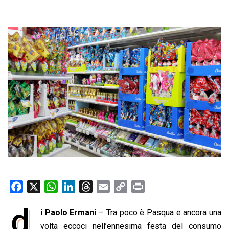
F
X
W
L
T
E
C
P
a
h
i
h
m
o
r
d
i Paolo Ermani
– Tra poco è Pasqua e ancora una
c
a
n
r
a
p
i
e
volta eccoci nell’ennesima festa del consumo
t
k
e
i
y
n