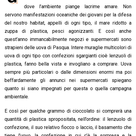
b
s
e
a
l
L
t
dove l’ambiente piange lacrime amare. Non
o
A
d
d
i
servono manifestazioni oceaniche dei giovani per la difesa
o
p
I
s
n
del nostro habitat, appelli di ogni tipo, il mare ridotto a
k
p
n
k
zuppa di plastica, pesci agonizzanti. E così anche
quest’anno immancabilmente negozi e supermercati sono
strapieni delle uova di Pasqua. Intere muraglie multicolori di
uova di ogni tipo con confezioni sgargianti cioè lenzuoli di
plastica, fanno bella vista e invogliano a comprare. Uova
sempre più particolari o dalle dimensioni enormi ma poi
beffardamente gli annunci nei supermercati spiegano
quanto si siano impegnati per questa o quella campagna
ambientale.
E così per qualche grammo di cioccolato si comprerà una
quantità di plastica spropositata, nell’ordine: il lenzuolo di
confezione, il suo relativo fiocco o laccio, il basamento che
tiene l’uovo, la confezione in cui c’è la sorpresa e la