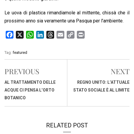
Le uova di plastica rimandiamole al mittente, chissà che il
prossimo anno sia veramente una Pasqua per l’ambiente.
F
X
W
L
T
E
C
P
a
h
i
h
m
o
r
c
a
n
r
a
p
i
Tag:
featured
e
t
k
e
i
y
n
b
s
e
a
l
L
t
PREVIOUS
NEXT
o
A
d
d
i
o
p
I
s
n
AL TRATTAMENTO DELLE
REGNO UNITO: L’ATTUALE
k
p
n
k
ACQUE CI PENSA L’ORTO
STATO SOCIALE È AL LIMITE
BOTANICO
RELATED POST