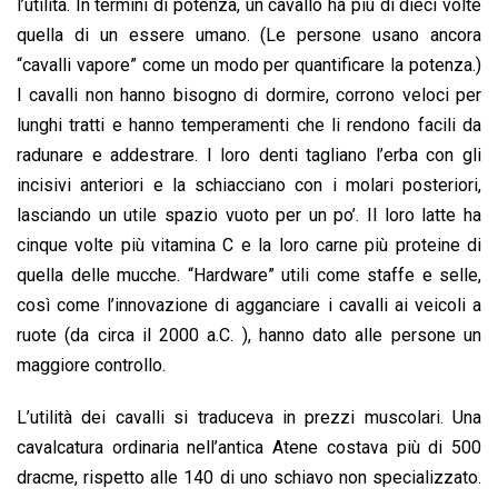
l’utilità. In termini di potenza, un cavallo ha più di dieci volte
quella di un essere umano. (Le persone usano ancora
“cavalli vapore” come un modo per quantificare la potenza.)
I cavalli non hanno bisogno di dormire, corrono veloci per
lunghi tratti e hanno temperamenti che li rendono facili da
radunare e addestrare. I loro denti tagliano l’erba con gli
incisivi anteriori e la schiacciano con i molari posteriori,
lasciando un utile spazio vuoto per un po’. Il loro latte ha
cinque volte più vitamina C e la loro carne più proteine di
quella delle mucche. “Hardware” utili come staffe e selle,
così come l’innovazione di agganciare i cavalli ai veicoli a
ruote (da circa il 2000 a.C. ), hanno dato alle persone un
maggiore controllo.
L’utilità dei cavalli si traduceva in prezzi muscolari. Una
cavalcatura ordinaria nell’antica Atene costava più di 500
dracme, rispetto alle 140 di uno schiavo non specializzato.