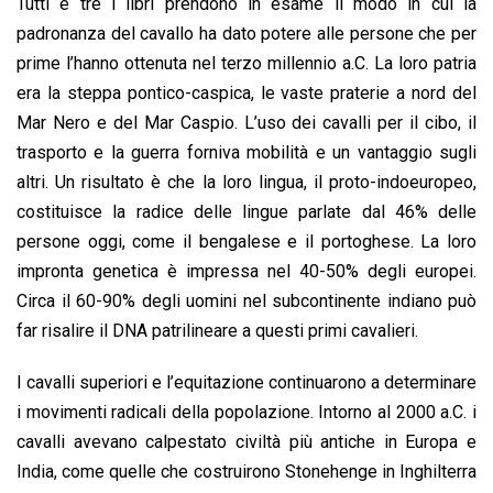
Tutti e tre i libri prendono in esame il modo in cui la
padronanza del cavallo ha dato potere alle persone che per
prime l’hanno ottenuta nel terzo millennio a.C. La loro patria
era la steppa pontico-caspica, le vaste praterie a nord del
Mar Nero e del Mar Caspio. L’uso dei cavalli per il cibo, il
trasporto e la guerra forniva mobilità e un vantaggio sugli
altri. Un risultato è che la loro lingua, il proto-indoeuropeo,
costituisce la radice delle lingue parlate dal 46% delle
persone oggi, come il bengalese e il portoghese. La loro
impronta genetica è impressa nel 40-50% degli europei.
Circa il 60-90% degli uomini nel subcontinente indiano può
far risalire il DNA patrilineare a questi primi cavalieri.
I cavalli superiori e l’equitazione continuarono a determinare
i movimenti radicali della popolazione. Intorno al 2000 a.C. i
cavalli avevano calpestato civiltà più antiche in Europa e
India, come quelle che costruirono Stonehenge in Inghilterra