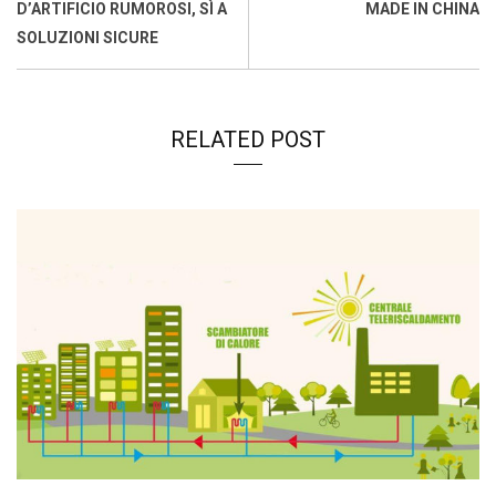
k
p
n
k
D’ARTIFICIO RUMOROSI, SÌ A
MADE IN CHINA
SOLUZIONI SICURE
RELATED POST