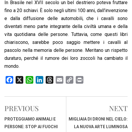
In Brasile nel XVII secolo un bel destriero poteva fruttare
fino a 20 schiavi. È solo negli ultimi 100 anni, dall’invenzione
e dalla diffusione delle automobili, che i cavalli sono
diventati meno parte integrante della civiltà umana e della
vita quotidiana delle persone. Tuttavia, come questi libri
chiariscono, sarebbe poco saggio mettere i cavalli al
pascolo nella memoria delle persone. Meritano un rispetto
duraturo, perché il rumore dei loro zoccoli ha cambiato il
mondo.
F
X
W
L
T
E
C
P
a
h
i
h
m
o
r
c
a
n
r
a
p
i
e
t
k
e
i
y
n
PREVIOUS
NEXT
b
s
e
a
l
L
t
o
A
d
d
i
PROTEGGIAMO ANIMALI E
MIGLIAIA DI DRONI NEL CIELO:
o
p
I
s
n
PERSONE: STOP AI FUOCHI
LA NUOVA ARTE LUMINOSA