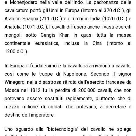
e Mohenjodaro nella valle dell’Indo. La padronanza delle
cavalcature portò gli Unni in Europa (intorno al 370 d.C. ), gli
Arabi in Spagna (711 d.C. ) e i Turchi in India (1020 d.C. ) e
Anatolia (1071 d.C. ). I cavalli diffusero anche i vasti eserciti
mongoli sotto Gengis Khan in quasi tutta la massa
continentale eurasiatica, inclusa la Cina (intorno al
1200 d.C. ).
In Europa il feudalesimo e la cavalleria arrivarono a cavallo,
così come le truppe di Napoleone. Secondo il signor
Winegard, nella disastrosa ritirata dell’esercito francese da
Mosca nel 1812 fu la perdita di 200.000 cavalli, che non
potevano essere sostituiti rapidamente, piuttosto che di
mezzo milione di soldati che potevano, a decretare il
destino dell’imperatore.
Uno sguardo alla “biotecnologia” del cavallo ne spiega