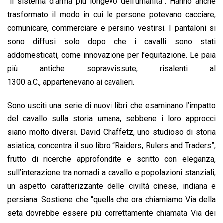
“il sistema d’arma più longevo dell’umanità”. Hanno anche
trasformato il modo in cui le persone potevano cacciare,
comunicare, commerciare e persino vestirsi. I pantaloni si
sono diffusi solo dopo che i cavalli sono stati
addomesticati, come innovazione per l’equitazione. Le paia
più antiche sopravvissute, risalenti al
1300 a.C., appartenevano ai cavalieri.
Sono usciti una serie di nuovi libri che esaminano l’impatto
del cavallo sulla storia umana, sebbene i loro approcci
siano molto diversi. David Chaffetz, uno studioso di storia
asiatica, concentra il suo libro “Raiders, Rulers and Traders”,
frutto di ricerche approfondite e scritto con eleganza,
sull’interazione tra nomadi a cavallo e popolazioni stanziali,
un aspetto caratterizzante delle civiltà cinese, indiana e
persiana. Sostiene che “quella che ora chiamiamo Via della
seta dovrebbe essere più correttamente chiamata Via dei