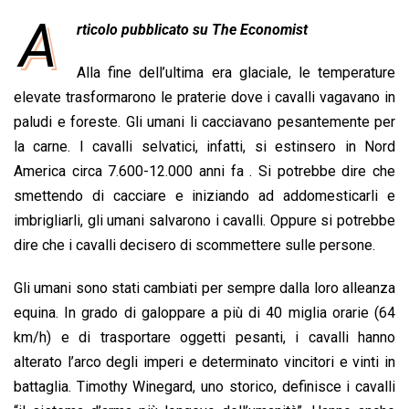
e
t
k
e
i
y
n
A
b
s
e
a
l
L
t
rticolo pubblicato su The Economist
o
A
d
d
i
o
Alla fine dell’ultima era glaciale, le temperature
p
I
s
n
k
p
n
k
elevate trasformarono le praterie dove i cavalli vagavano in
paludi e foreste. Gli umani li cacciavano pesantemente per
la carne. I cavalli selvatici, infatti, si estinsero in Nord
America circa 7.600-12.000 anni fa . Si potrebbe dire che
smettendo di cacciare e iniziando ad addomesticarli e
imbrigliarli, gli umani salvarono i cavalli. Oppure si potrebbe
dire che i cavalli decisero di scommettere sulle persone.
Gli umani sono stati cambiati per sempre dalla loro alleanza
equina. In grado di galoppare a più di 40 miglia orarie (64
km/h) e di trasportare oggetti pesanti, i cavalli hanno
alterato l’arco degli imperi e determinato vincitori e vinti in
battaglia. Timothy Winegard, uno storico, definisce i cavalli