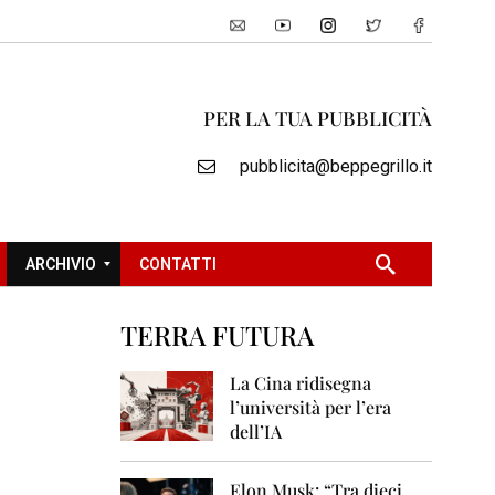
PER LA TUA PUBBLICITÀ
pubblicita@beppegrillo.it
ARCHIVIO
CONTATTI
TERRA FUTURA
2
0
La Cina ridisegna
0
l’università per l’era
5
dell’IA
2
0
Elon Musk: “Tra dieci