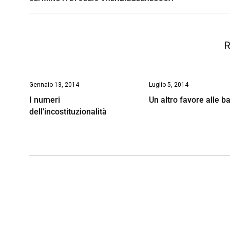
o
p
I
s
n
k
p
n
k
R
Gennaio 13, 2014
Luglio 5, 2014
I numeri
Un altro favore alle 
dell’incostituzionalità