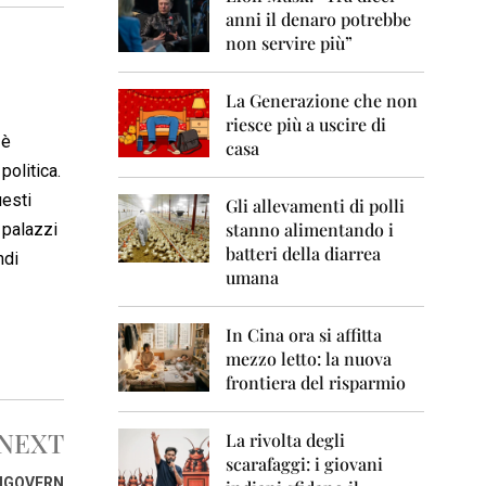
0
anni il denaro potrebbe
6
non servire più”
2
0
La Generazione che non
0
7
riesce più a uscire di
 è
casa
2
politica.
0
uesti
0
Gli allevamenti di polli
8
stanno alimentando i
i palazzi
batteri della diarrea
ndi
2
umana
0
0
9
In Cina ora si affitta
mezzo letto: la nuova
2
frontiera del risparmio
0
1
0
NEXT
La rivolta degli
scarafaggi: i giovani
2
TIGOVERN