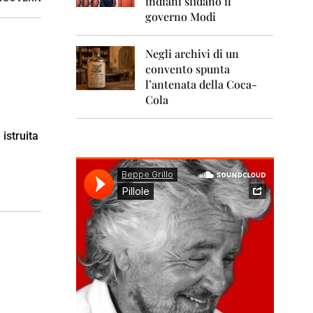
indiani sfidano il
0
1
governo Modi
1
Negli archivi di un
2
0
convento spunta
1
l’antenata della Coca-
2
Cola
2
0
 istruita
1
3
2
0
1
4
2
0
1
5
2