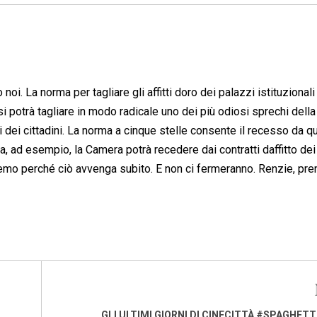
noi. La norma per tagliare gli affitti doro dei palazzi istituzionali
 potrà tagliare in modo radicale uno dei più odiosi sprechi della 
i dei cittadini. La norma a cinque stelle consente il recesso da q
Ora, ad esempio, la Camera potrà recedere dai contratti daffitto de
eremo perché ciò avvenga subito. E non ci fermeranno. Renzie, pre
GLI ULTIMI GIORNI DI CINECITTÀ #SPAGHET