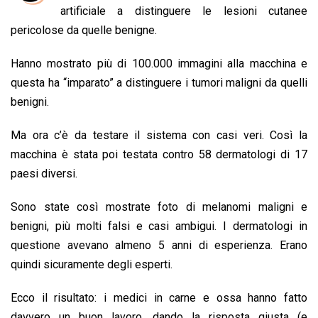
b
s
e
a
l
L
t
artificiale a distinguere le lesioni cutanee
o
A
d
d
i
pericolose da quelle benigne.
o
p
I
s
n
Hanno mostrato più di 100.000 immagini alla macchina e
k
p
n
k
questa ha “imparato” a distinguere i tumori maligni da quelli
benigni.
Ma ora c’è da testare il sistema con casi veri. Così la
macchina è stata poi testata contro 58 dermatologi di 17
paesi diversi.
Sono state così mostrate foto di melanomi maligni e
benigni, più molti falsi e casi ambigui. I dermatologi in
questione avevano almeno 5 anni di esperienza. Erano
quindi sicuramente degli esperti.
Ecco il risultato: i medici in carne e ossa hanno fatto
davvero un buon lavoro, dando la risposta giusta (e