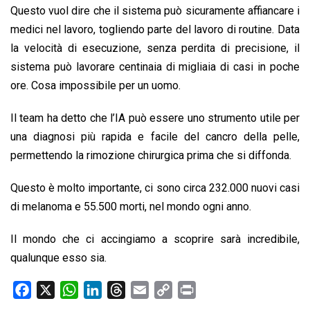
Questo vuol dire che il sistema può sicuramente affiancare i
medici nel lavoro, togliendo parte del lavoro di routine. Data
la velocità di esecuzione, senza perdita di precisione, il
sistema può lavorare centinaia di migliaia di casi in poche
ore. Cosa impossibile per un uomo.
Il team ha detto che l’IA può essere uno strumento utile per
una diagnosi più rapida e facile del cancro della pelle,
permettendo la rimozione chirurgica prima che si diffonda.
Questo è molto importante, ci sono circa 232.000 nuovi casi
di melanoma e 55.500 morti, nel mondo ogni anno.
Il mondo che ci accingiamo a scoprire sarà incredibile,
qualunque esso sia.
F
X
W
L
T
E
C
P
a
h
i
h
m
o
r