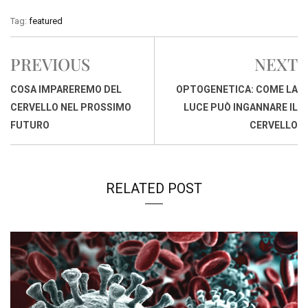
c
a
n
r
a
p
i
Tag:
featured
e
t
k
e
i
y
n
b
s
e
a
l
L
t
PREVIOUS
NEXT
o
A
d
d
i
o
p
I
s
n
COSA IMPAREREMO DEL
OPTOGENETICA: COME LA
k
p
n
k
CERVELLO NEL PROSSIMO
LUCE PUÒ INGANNARE IL
FUTURO
CERVELLO
RELATED POST