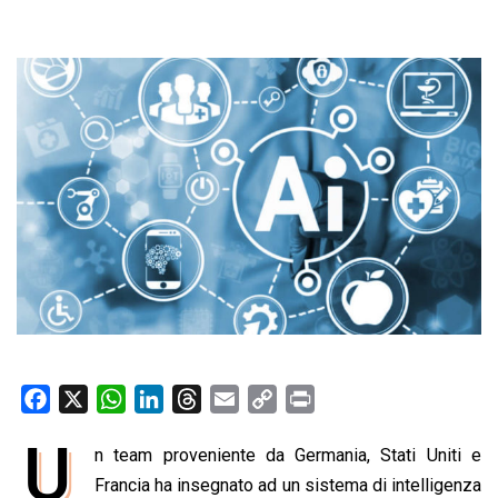
F
X
W
L
T
E
C
P
a
h
i
h
m
o
r
U
n team proveniente da Germania, Stati Uniti e
c
a
n
r
a
p
i
e
Francia ha insegnato ad un sistema di intelligenza
t
k
e
i
y
n