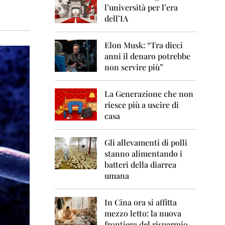
0
l’università per l’era
6
dell’IA
2
0
Elon Musk: “Tra dieci
0
anni il denaro potrebbe
7
non servire più”
2
0
La Generazione che non
0
8
riesce più a uscire di
casa
2
0
0
Gli allevamenti di polli
9
stanno alimentando i
batteri della diarrea
2
umana
0
1
0
In Cina ora si affitta
mezzo letto: la nuova
2
frontiera del risparmio