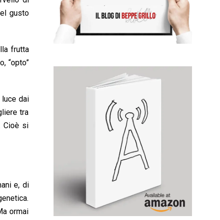
del gusto
a frutta
o, “opto”
 luce dai
liere tra
. Cioè si
ani e, di
genetica.
 Ma ormai