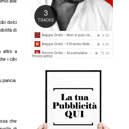
mili alle
0
1
6
ibi dolci
bilità di
 altro a
he i cibi
u pancia.
cosa che
vello di