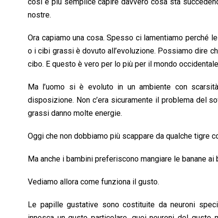
così è più semplice capire davvero cosa sta succedendo,
nostre.
Ora capiamo una cosa. Spesso ci lamentiamo perché le c
o i cibi grassi è dovuto all’evoluzione. Possiamo dire c
cibo. E questo è vero per lo più per il mondo occidentale
Ma l’uomo si è evoluto in un ambiente con scarsità 
disposizione. Non c’era sicuramente il problema del sov
grassi danno molte energie.
Oggi che non dobbiamo più scappare da qualche tigre con 
Ma anche i bambini preferiscono mangiare le banane ai b
Vediamo allora come funziona il gusto.
Le papille gustative sono costituite da neuroni spec
innesca un gusto particolare, quei neuroni del gusto 