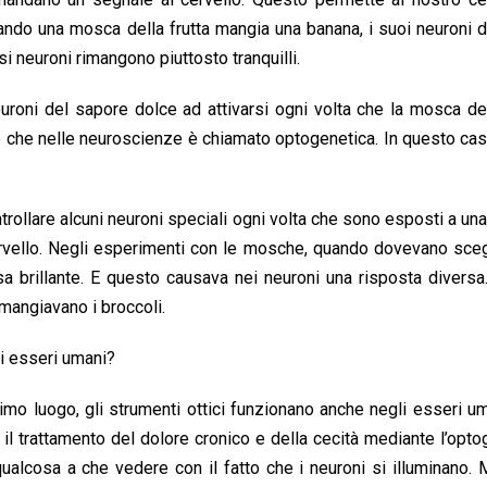
ndo una mosca della frutta mangia una banana, i suoi neuroni 
i neuroni rimangono piuttosto tranquilli.
ni del sapore dolce ad attivarsi ogni volta che la mosca dell
o che nelle neuroscienze è chiamato optogenetica. In questo cas
rollare alcuni neuroni speciali ogni volta che sono esposti a una
cervello. Negli esperimenti con le mosche, quando dovevano sceg
a brillante. E questo causava nei neuroni una risposta diversa
mangiavano i broccoli.
i esseri umani?
mo luogo, gli strumenti ottici funzionano anche negli esseri um
er il trattamento del dolore cronico e della cecità mediante l’opto
alcosa a che vedere con il fatto che i neuroni si illuminano.