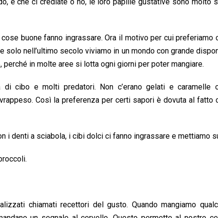
 e che ci crediate o no, le loro papille gustative sono molto si
ose buone fanno ingrassare. Ora il motivo per cui preferiamo c
he solo nell’ultimo secolo viviamo in un mondo con grande disponi
, perché in molte aree si lotta ogni giorni per poter mangiare.
di cibo e molti predatori. Non c’erano gelati e caramelle o
rappeso. Così la preferenza per certi sapori è dovuta al fatto c
i denti a sciabola, i cibi dolci ci fanno ingrassare e mettiamo s
roccoli.
ializzati chiamati recettori del gusto. Quando mangiamo qual
mandano un segnale al cervello. Questo permette al nostro cer