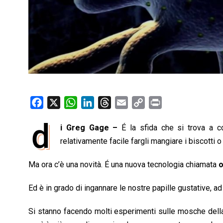
F
X
W
L
T
E
C
P
a
h
i
h
m
o
r
d
i Greg Gage –
É la sfida che si trova a co
c
a
n
r
a
p
i
e
relativamente facile fargli mangiare i biscotti 
t
k
e
i
y
n
b
s
e
a
l
L
t
Ma ora c’è una novità. É una nuova tecnologia chiamata
o
o
A
d
d
i
o
p
I
s
n
Ed è in grado di ingannare le nostre papille gustative, a
k
p
n
k
Si stanno facendo molti esperimenti sulle mosche della