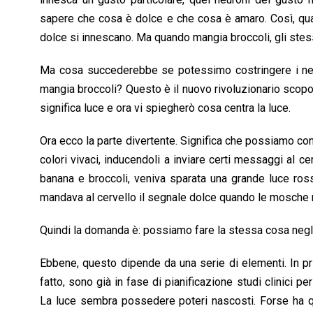
sapere che cosa è dolce e che cosa è amaro. Così, qua
dolce si innescano. Ma quando mangia broccoli, gli stess
Ma cosa succederebbe se potessimo costringere i neuro
mangia broccoli? Questo è il nuovo rivoluzionario scop
significa luce e ora vi spiegherò cosa centra la luce.
Ora ecco la parte divertente. Significa che possiamo cont
colori vivaci, inducendoli a inviare certi messaggi al 
banana e broccoli, veniva sparata una grande luce ross
mandava al cervello il segnale dolce quando le mosche 
Quindi la domanda è: possiamo fare la stessa cosa negl
Ebbene, questo dipende da una serie di elementi. In pri
fatto, sono già in fase di pianificazione studi clinici p
La luce sembra possedere poteri nascosti. Forse ha qu