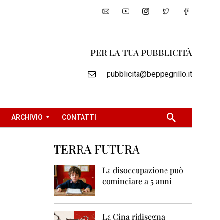
PER LA TUA PUBBLICITÀ
pubblicita@beppegrillo.it
ARCHIVIO
CONTATTI
TERRA FUTURA
2
0
La disoccupazione può
0
cominciare a 5 anni
5
2
0
La Cina ridisegna