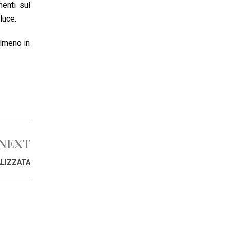
enti sul
luce.
Almeno in
NEXT
ALIZZATA