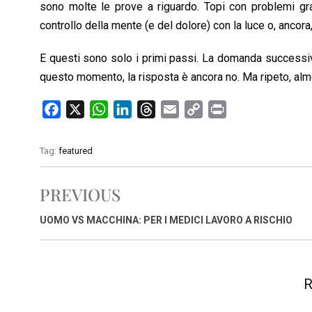
sono molte le prove a riguardo. Topi con problemi gra
controllo della mente (e del dolore) con la luce o, ancora, i
E questi sono solo i primi passi. La domanda successiv
questo momento, la risposta è ancora no. Ma ripeto, a
F
X
W
L
T
E
C
P
a
h
i
h
m
o
r
c
a
n
r
a
p
i
Tag:
featured
e
t
k
e
i
y
n
b
s
e
a
l
L
t
PREVIOUS
o
A
d
d
i
o
p
I
s
n
UOMO VS MACCHINA: PER I MEDICI LAVORO A RISCHIO
k
p
n
k
R