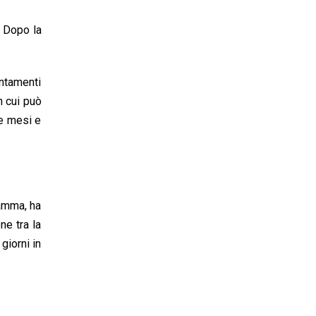
. Dopo la
ntamenti
n cui può
ve mesi e
ramma, ha
ne tra la
giorni in