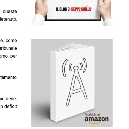
o queste
etenuto.
nte, come
tribunale
iamo, per
ortamento
cio bene,
n deficit