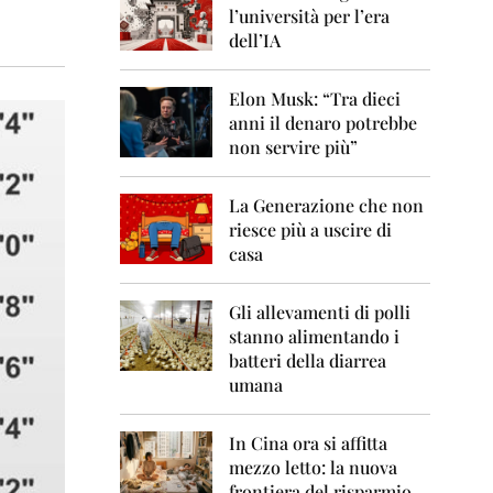
0
l’università per l’era
6
dell’IA
2
0
Elon Musk: “Tra dieci
0
anni il denaro potrebbe
7
non servire più”
2
0
La Generazione che non
0
8
riesce più a uscire di
casa
2
0
0
Gli allevamenti di polli
9
stanno alimentando i
batteri della diarrea
2
umana
0
1
0
In Cina ora si affitta
mezzo letto: la nuova
2
frontiera del risparmio