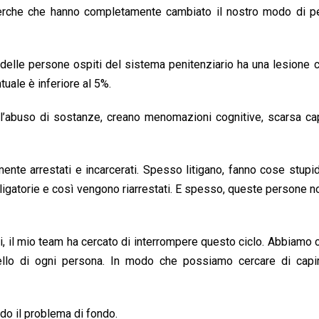
ricerche che hanno completamente cambiato il nostro modo di p
% delle persone ospiti del sistema penitenziario ha una lesione 
tuale è inferiore al 5%.
 all’abuso di sostanze, creano menomazioni cognitive, scarsa ca
ente arrestati e incarcerati. Spesso litigano, fanno cose stup
ligatorie e così vengono riarrestati. E spesso, queste persone 
i, il mio team ha cercato di interrompere questo ciclo. Abbiamo 
ello di ogni persona. In modo che possiamo cercare di cap
ndo il problema di fondo.