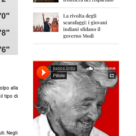
0
1
1
La rivolta degli
scarafaggi: i giovani
2
0
indiani sfidano il
1
governo Modi
2
2
0
1
3
2
0
olpo alla
1
l tipo di
4
2
0
1
5
ti. Negli
2