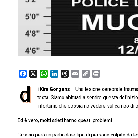
F
X
W
L
T
E
C
P
a
h
i
h
m
o
r
d
i Kim Gorgens –
Una lesione cerebrale traumati
c
a
n
r
a
p
i
e
testa. Siamo abituati a sentire questa definizion
t
k
e
i
y
n
b
s
e
a
l
L
t
infortunio che possiamo vedere sul campo di g
o
A
d
d
i
Ed è vero, molti atleti hanno questi problemi.
o
p
I
s
n
k
p
n
k
Ci sono però un particolare tipo di persone colpite da le