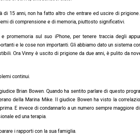
 di 15 anni, non ha fatto altro che entrare ed uscire di prigione
emi di comprensione e di memoria, piuttosto significativi.
e e promemoria sul suo iPhone, per tenere traccia degli appu
portanti e le cose non importanti. Gli abbiamo dato un sistema co
estibili. Ora Vinny è uscito di prigione da due anni, è pulito da no
lemi continui.
giudice Brian Bowen. Quando ha sentito parlare di questo prog
erano della Marina Mike. Il giudice Bowen ha visto la correlazio
i prima. E invece di condannarlo a un numero sempre maggiore di 
ionale ed una terapia.
arare i rapporti con la sua famiglia.