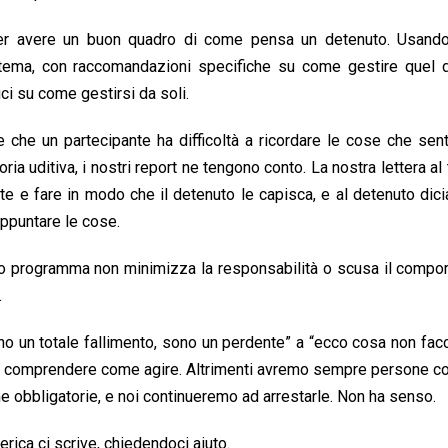
 per avere un buon quadro di come pensa un detenuto. Usand
istema, con raccomandazioni specifiche su come gestire quel d
ici su come gestirsi da soli.
e che un partecipante ha difficoltà a ricordare le cose che se
a uditiva, i nostri report ne tengono conto. La nostra lettera al 
lte e fare in modo che il detenuto le capisca, e al detenuto dic
ppuntare le cose.
sto programma non minimizza la responsabilità o scusa il comp
.
o un totale fallimento, sono un perdente” a “ecco cosa non fac
a a comprendere come agire. Altrimenti avremo sempre persone co
e obbligatorie, e noi continueremo ad arrestarle. Non ha senso.
erica ci scrive, chiedendoci aiuto.