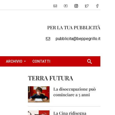
PER LA TUA PUBBLICITÀ
pubblicita@beppegrillo.it
ARCHIVIO
CONTATTI
TERRA FUTURA
2
0
La disoccupazione può
0
cominciare a 5 anni
5
2
0
La Cina ridisegna