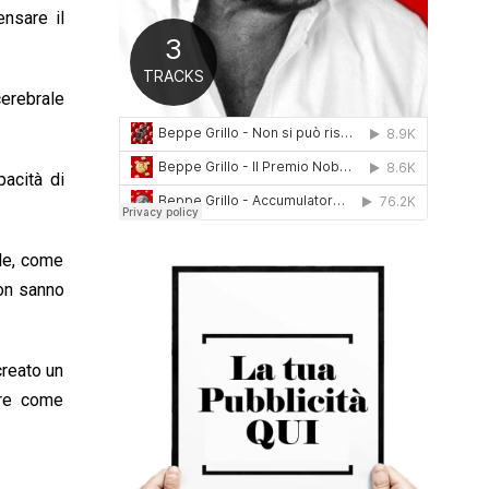
ensare il
0
1
6
cerebrale
pacità di
ide, come
non sanno
creato un
ire come