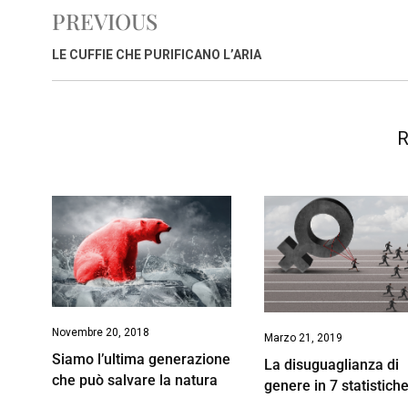
b
s
e
a
l
L
t
PREVIOUS
o
A
d
d
i
o
p
I
s
n
LE CUFFIE CHE PURIFICANO L’ARIA
k
p
n
k
R
Novembre 20, 2018
Marzo 21, 2019
Siamo l’ultima generazione
La disuguaglianza di
che può salvare la natura
genere in 7 statistich