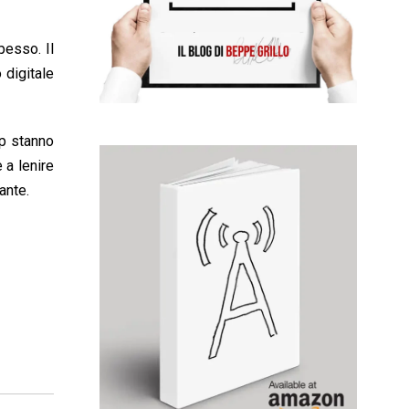
pesso. Il
 digitale
up stanno
 a lenire
ante.