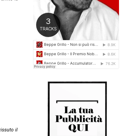
0
1
6
ssuto il