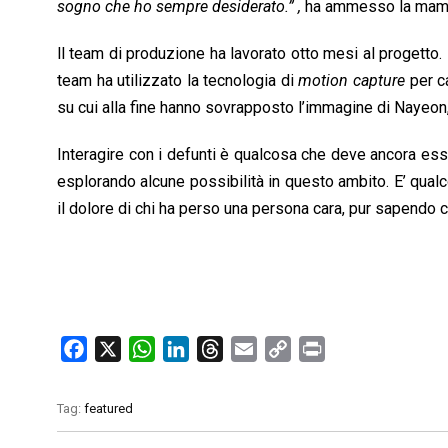
sogno che ho sempre desiderato.” ,
ha ammesso la mam
ll team di produzione ha lavorato otto mesi al progetto. 
team ha utilizzato la tecnologia di
motion capture
per ca
su cui alla fine hanno sovrapposto l’immagine di Nayeon,
Interagire con i defunti è qualcosa che deve ancora es
esplorando alcune possibilità in questo ambito. E’ qual
il dolore di chi ha perso una persona cara, pur sapendo c
F
X
W
L
T
E
C
P
a
h
i
h
m
o
r
c
a
n
r
a
p
i
Tag:
featured
e
t
k
e
i
y
n