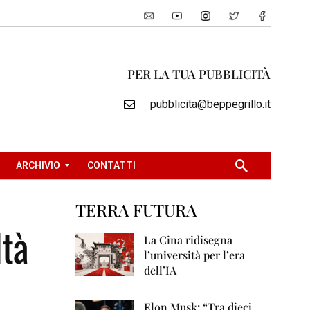
PER LA TUA PUBBLICITÀ
pubblicita@beppegrillo.it
ARCHIVIO
CONTATTI
TERRA FUTURA
2
ltà
0
La Cina ridisegna
0
l’università per l’era
5
dell’IA
2
0
Elon Musk: “Tra dieci