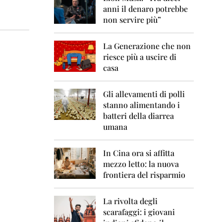
0
anni il denaro potrebbe
6
non servire più”
2
0
La Generazione che non
0
7
riesce più a uscire di
casa
2
0
0
Gli allevamenti di polli
8
stanno alimentando i
batteri della diarrea
2
umana
0
0
9
In Cina ora si affitta
mezzo letto: la nuova
2
frontiera del risparmio
0
1
0
La rivolta degli
scarafaggi: i giovani
2