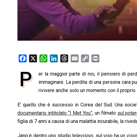
F
X
W
L
T
E
C
P
a
h
i
h
m
o
r
P
er la maggior parte di noi, il pensiero di pe
c
a
n
r
a
p
i
e
immaginare. La perdita di una persona cara pu
t
k
e
i
y
n
b
s
e
a
l
L
t
rivivere anche solo un momento con il proprio 
o
A
d
d
i
E’ quello che è successo in Corea del Sud. Una societ
o
p
I
s
n
documentario intitolato “I Met You”
, un filmato
sul poter
k
p
n
k
figlia di 7 anni a causa di una malattia incurabile, la rivede
Jang è dentro uno studio televisivo, sul viso ha
un viso