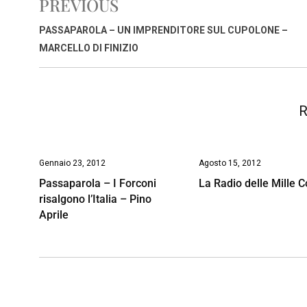
PREVIOUS
b
s
e
a
l
L
t
o
A
d
d
i
PASSAPAROLA – UN IMPRENDITORE SUL CUPOLONE –
o
p
I
s
n
MARCELLO DI FINIZIO
k
p
n
k
R
Gennaio 23, 2012
Agosto 15, 2012
Passaparola – I Forconi
La Radio delle Mille C
risalgono l’Italia – Pino
Aprile