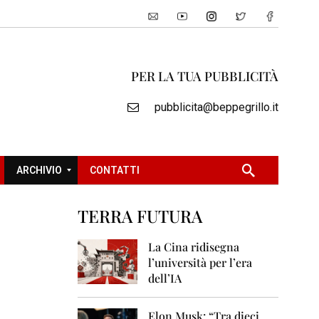
PER LA TUA PUBBLICITÀ
pubblicita@beppegrillo.it
ARCHIVIO
CONTATTI
TERRA FUTURA
2
0
La Cina ridisegna
0
l’università per l’era
5
dell’IA
2
0
Elon Musk: “Tra dieci