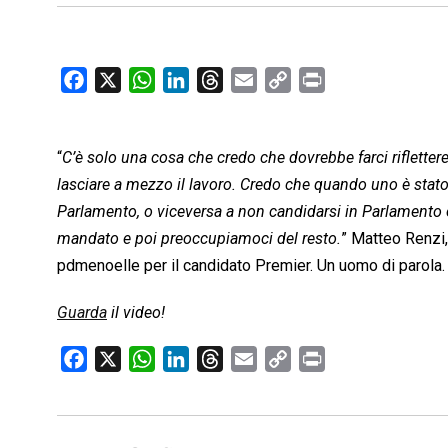
F
X
W
L
T
E
C
P
a
h
i
h
m
o
r
c
a
n
r
a
p
i
“
C’è solo una cosa che credo che dovrebbe farci riflett
e
t
k
e
i
y
n
b
s
e
a
l
L
t
lasciare a mezzo il lavoro. Credo che quando uno è stato e
o
A
d
d
i
Parlamento, o viceversa a non candidarsi in Parlamento 
o
p
I
s
n
mandato e poi preoccupiamoci del resto.
” Matteo Renzi,
k
p
n
k
pdmenoelle per il candidato Premier. Un uomo di parola.
Guarda
il video!
F
X
W
L
T
E
C
P
a
h
i
h
m
o
r
c
a
n
r
a
p
i
e
t
k
e
i
y
n