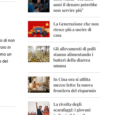
0
anni il denaro potrebbe
6
non servire più”
2
0
La Generazione che non
0
7
riesce più a uscire di
casa
2
do di non
0
voro in
0
Gli allevamenti di polli
8
stanno alimentando i
iamo un
batteri della diarrea
e del
2
umana
0
0
9
In Cina ora si affitta
mezzo letto: la nuova
2
frontiera del risparmio
0
1
0
La rivolta degli
scarafaggi: i giovani
2