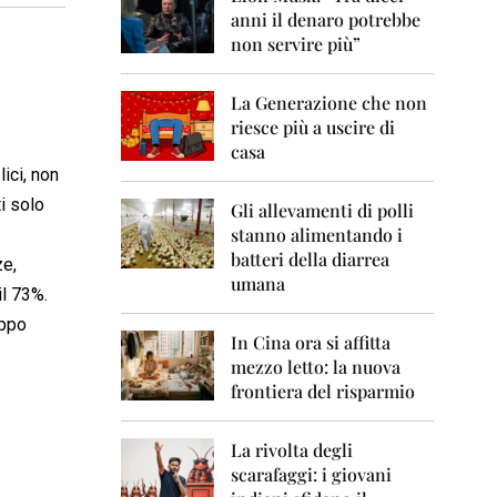
0
anni il denaro potrebbe
6
non servire più”
2
0
La Generazione che non
0
7
riesce più a uscire di
casa
2
ici, non
0
i solo
0
Gli allevamenti di polli
8
stanno alimentando i
batteri della diarrea
ze,
2
umana
0
il 73%.
0
oppo
9
In Cina ora si affitta
mezzo letto: la nuova
2
frontiera del risparmio
0
1
0
La rivolta degli
scarafaggi: i giovani
2