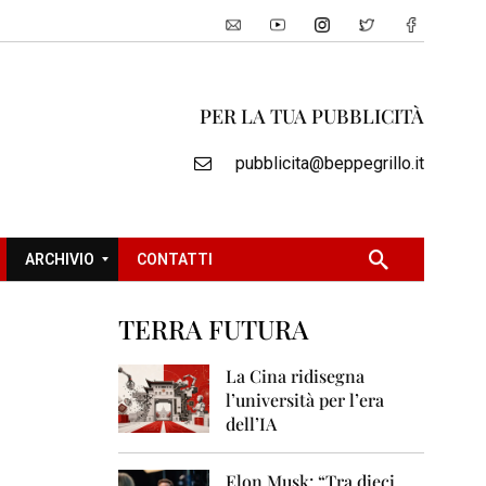
PER LA TUA PUBBLICITÀ
pubblicita@beppegrillo.it
ARCHIVIO
CONTATTI
TERRA FUTURA
2
0
La Cina ridisegna
0
l’università per l’era
5
dell’IA
2
0
Elon Musk: “Tra dieci