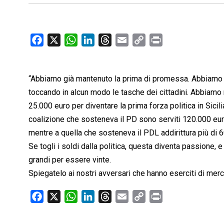
F
X
W
L
T
E
C
P
a
h
i
h
m
o
r
c
a
n
r
a
p
i
“Abbiamo già mantenuto la prima di promessa. Abbiamo po
e
t
k
e
i
y
n
b
s
e
a
l
L
t
toccando in alcun modo le tasche dei cittadini. Abbiamo 
o
A
d
d
i
25.000 euro per diventare la prima forza politica in Sicil
o
p
I
s
n
coalizione che sosteneva il PD sono serviti 120.000 eur
k
p
n
k
mentre a quella che sosteneva il PDL addirittura più di 
Se togli i soldi dalla politica, questa diventa passione, e
grandi per essere vinte.
Spiegatelo ai nostri avversari che hanno eserciti di merc
F
X
W
L
T
E
C
P
a
h
i
h
m
o
r
c
a
n
r
a
p
i