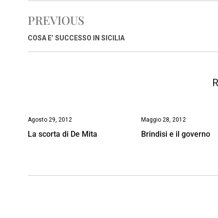
e
t
k
e
i
y
n
PREVIOUS
b
s
e
a
l
L
t
o
A
d
d
i
COSA E’ SUCCESSO IN SICILIA
o
p
I
s
n
k
p
n
k
R
Agosto 29, 2012
Maggio 28, 2012
La scorta di De Mita
Brindisi e il governo