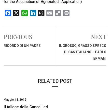
for the Acquisition of Agribiotech Application).
F
X
W
L
T
E
C
P
a
h
i
h
m
o
r
c
a
n
r
a
p
i
e
t
k
e
i
y
n
PREVIOUS
NEXT
b
s
e
a
l
L
t
o
A
d
d
i
RICORDO DI UN PADRE
IL GROSSO, GRASSO SPRECO
o
p
I
s
n
DI GAS ITALIANO – PAOLO
k
p
n
k
ERMANI
RELATED POST
Maggio 14, 2012
Il tallone della Cancellieri