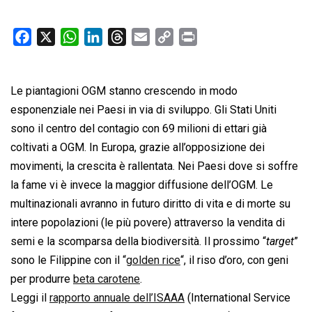
F
X
W
L
T
E
C
P
a
h
i
h
m
o
r
c
a
n
r
a
p
i
Le piantagioni OGM stanno crescendo in modo
e
t
k
e
i
y
n
b
s
e
a
l
L
t
esponenziale nei Paesi in via di sviluppo. Gli Stati Uniti
o
A
d
d
i
sono il centro del contagio con 69 milioni di ettari già
o
p
I
s
n
coltivati a OGM. In Europa, grazie all’opposizione dei
k
p
n
k
movimenti, la crescita è rallentata. Nei Paesi dove si soffre
la fame vi è invece la maggior diffusione dell’OGM. Le
multinazionali avranno in futuro diritto di vita e di morte su
intere popolazioni (le più povere) attraverso la vendita di
semi e la scomparsa della biodiversità. Il prossimo “
target
”
sono le Filippine con il “
golden rice
“, il riso d’oro, con geni
per produrre
beta carotene
.
Leggi il
rapporto annuale dell’ISAAA
(International Service