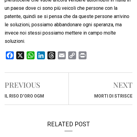
un paese dove ci sono più veicoli che persone con la
patente, quindi se si pensa che da queste persone arrivino
le soluzioni, possiamo abbandonare ogni speranza, ma
invece noi stessi possiamo mettere in campo molte
soluzioni.
F
X
W
L
T
E
C
P
a
h
i
h
m
o
r
c
a
n
r
a
p
i
e
t
k
e
i
y
n
PREVIOUS
NEXT
b
s
e
a
l
L
t
o
A
d
d
i
IL RISO D’ORO OGM
MORTI DI STRISCE
o
p
I
s
n
k
p
n
k
RELATED POST