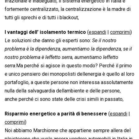
irrazionale e inadeguato, il sistema energetico in Italia è
fortemente centralizzato, la centralizzazione è la madre di
tutti gli sprechi e di tutti i blackout,
I vantaggi dell’ isolamento termico
(
espandi
|
comprimi
)
Le soluzioni che danno gli esperti sono: 
Se il nostro
problema è la dipendenza, aumentiamo la dipendenza, se il
nostro problema è leffetto serra, aumentiamo leffetto
serra
.Ma perché si agisce in questo modo? Perché il primo
e unico pensiero dei monopolisti dellenergia è quello al loro
portafoglio, a queste persone non interessa assolutamente
nulla della salvaguardia dellambiente e delle persone,
anche perché ci sono state delle crisi simili in passato,
Risparmio energetico a parità di benessere
(
espandi
|
comprimi
)
Noi abbiamo Marchionne che appartiene sempre allera del
pleistocene che vuole ancora vendere automobili in Italia in