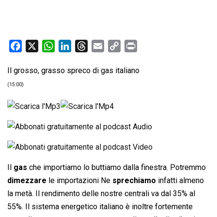
F
X
W
L
T
E
C
P
a
h
i
h
m
o
r
Il grosso, grasso spreco di gas italiano
c
a
n
r
a
p
i
e
t
k
e
i
y
n
(15:00)
b
s
e
a
l
L
t
o
A
d
d
i
o
p
I
s
n
k
p
n
k
Il
gas
che importiamo lo buttiamo dalla finestra. Potremmo
dimezzare
le importazioni Ne
sprechiamo
infatti almeno
la metà. Il rendimento delle nostre centrali va dal 35% al
55%. Il sistema energetico italiano è inoltre fortemente