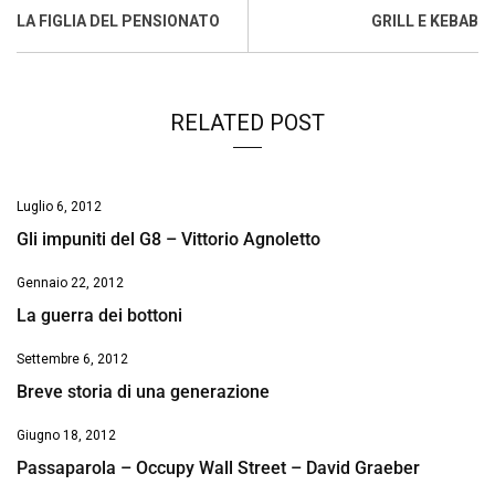
o
A
d
d
i
LA FIGLIA DEL PENSIONATO
GRILL E KEBAB
o
p
I
s
n
k
p
n
k
RELATED POST
Luglio 6, 2012
Gli impuniti del G8 – Vittorio Agnoletto
Gennaio 22, 2012
La guerra dei bottoni
Settembre 6, 2012
Breve storia di una generazione
Giugno 18, 2012
Passaparola – Occupy Wall Street – David Graeber