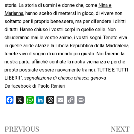
storia. La storia di uomini e donne che, come
Nina e
Marianna
, hanno scelto di mettersi in gioco, di vivere non
soltanto per il proprio benessere, ma per difendere i diritti
di tutti. Hanno chiuso i vostri corpi in quelle celle. Non
chiuderanno mai le vostre anime, i vostri sogni. Tenete viva
in quelle aride stanze la Libera Repubblica della Maddalena,
tenete vivo il sogno di un mondo più giusto. Noi faremo la
nostra parte, affinché sentiate la nostra vicinanza e perché
presto possiate essere nuovamente tra noi: TUTTE E TUTTI
LIBERI!”.
segnalazione di chasca chasca, genova
Da facebook di Paolo Ranieri
F
X
W
L
T
E
C
P
a
h
i
h
m
o
r
c
a
n
r
a
p
i
e
t
k
e
i
y
n
PREVIOUS
NEXT
b
s
e
a
l
L
t