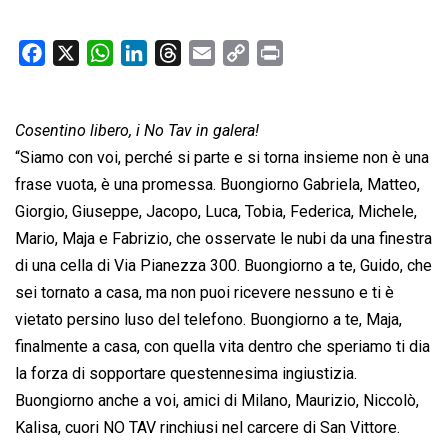
F
X
W
L
T
E
C
P
a
h
i
h
m
o
r
c
a
n
r
a
p
i
Cosentino libero, i No Tav in galera!
e
t
k
e
i
y
n
b
s
e
a
l
L
t
“Siamo con voi, perché si parte e si torna insieme non è una
o
A
d
d
i
frase vuota, è una promessa. Buongiorno Gabriela, Matteo,
o
p
I
s
n
Giorgio, Giuseppe, Jacopo, Luca, Tobia, Federica, Michele,
k
p
n
k
Mario, Maja e Fabrizio, che osservate le nubi da una finestra
di una cella di Via Pianezza 300. Buongiorno a te, Guido, che
sei tornato a casa, ma non puoi ricevere nessuno e ti è
vietato persino luso del telefono. Buongiorno a te, Maja,
finalmente a casa, con quella vita dentro che speriamo ti dia
la forza di sopportare questennesima ingiustizia.
Buongiorno anche a voi, amici di Milano, Maurizio, Niccolò,
Kalisa, cuori NO TAV rinchiusi nel carcere di San Vittore.