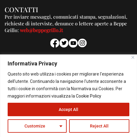
CONTATTI
Per inviare messaggi, comunicati stampa, segnalazioni,
richieste di interviste, denunce o lettere aperte a Beppe
Grillo:
web@beppegrillo.it
PUBBLICITA'
Informativa Privacy
Per la tua pubblicità su questo Blog:
Questo sito web utilizza i cookies per migliorare l'esperienza
pubblicita@beppegrillo.it
dell'utente. Continuando la navigazione l'utente acconsente a
tutti i cookie in conformità con la Normativa sui Cookies. Per
HOMEPAGE
COOKIE POLICY
PRIVACY POLICY
CONTATTI
maggiori informazioni visualizza la
Cookie Policy
Accept All
© Copyright 2026 - Il Blog di Beppe Grillo. All Rights Reserved - Powered by
happygrafic.com
Customize
Reject All