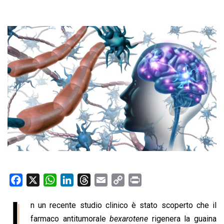
F
X
W
L
T
E
C
P
a
h
i
h
m
o
r
I
n un recente studio clinico è stato scoperto che il
c
a
n
r
a
p
i
e
farmaco antitumorale
t
k
e
bexarotene
i
y
n
rigenera la guaina