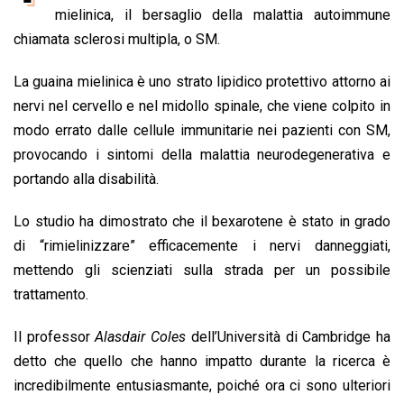
b
s
e
a
l
L
t
mielinica, il bersaglio della malattia autoimmune
o
A
d
d
i
chiamata sclerosi multipla, o SM.
o
p
I
s
n
La guaina mielinica è uno strato lipidico protettivo attorno ai
k
p
n
k
nervi nel cervello e nel midollo spinale, che viene colpito in
modo errato dalle cellule immunitarie nei pazienti con SM,
provocando i sintomi della malattia neurodegenerativa e
portando alla disabilità.
Lo studio ha dimostrato che il bexarotene è stato in grado
di “rimielinizzare” efficacemente i nervi danneggiati,
mettendo gli scienziati sulla strada per un possibile
trattamento.
Il professor
Alasdair Coles
dell’Università di Cambridge ha
detto che quello che hanno impatto durante la ricerca è
incredibilmente entusiasmante, poiché ora ci sono ulteriori