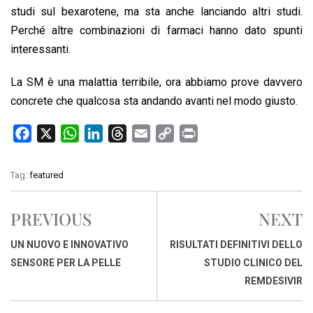
studi sul bexarotene, ma sta anche lanciando altri studi.
Perché altre combinazioni di farmaci hanno dato spunti
interessanti.
La SM è una malattia terribile, ora abbiamo prove davvero
concrete che qualcosa sta andando avanti nel modo giusto.
F
X
W
L
T
E
C
P
a
h
i
h
m
o
r
c
a
n
r
a
p
i
Tag:
featured
e
t
k
e
i
y
n
b
s
e
a
l
L
t
PREVIOUS
NEXT
o
A
d
d
i
o
p
I
s
n
UN NUOVO E INNOVATIVO
RISULTATI DEFINITIVI DELLO
k
p
n
k
SENSORE PER LA PELLE
STUDIO CLINICO DEL
REMDESIVIR