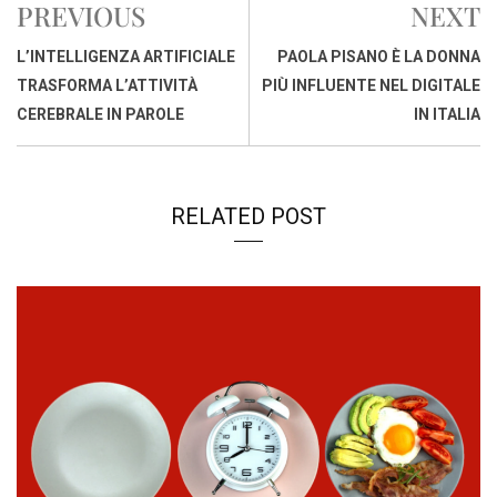
PREVIOUS
NEXT
o
A
d
d
i
o
p
I
s
n
L’INTELLIGENZA ARTIFICIALE
PAOLA PISANO È LA DONNA
k
p
n
k
TRASFORMA L’ATTIVITÀ
PIÙ INFLUENTE NEL DIGITALE
CEREBRALE IN PAROLE
IN ITALIA
RELATED POST