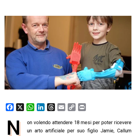
F
X
W
L
T
E
C
P
a
h
i
h
m
o
r
N
on volendo attendere 18 mesi per poter ricevere
c
a
n
r
a
p
i
e
un arto artificiale per suo figlio Jamie, Callum
t
k
e
i
y
n