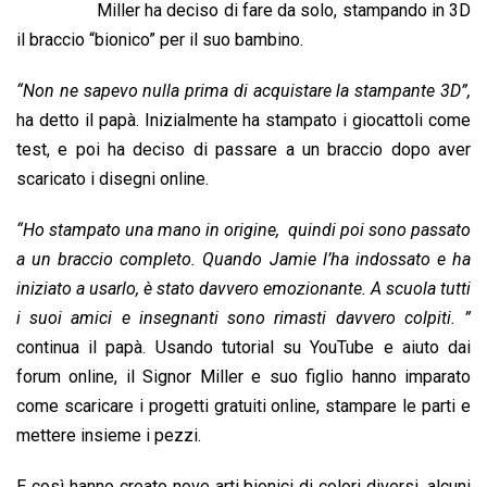
b
s
e
a
l
L
t
Miller ha deciso di fare da solo, stampando in 3D
o
A
d
d
i
il braccio “bionico” per il suo bambino.
o
p
I
s
n
“Non ne sapevo nulla prima di acquistare la stampante 3D”,
k
p
n
k
ha detto il papà. Inizialmente ha stampato i giocattoli come
test, e poi ha deciso di passare a un braccio dopo aver
scaricato i disegni online.
“Ho stampato una mano in origine, quindi poi sono passato
a un braccio completo. Quando Jamie l’ha indossato e ha
iniziato a usarlo, è stato davvero emozionante. A scuola tutti
i suoi amici e insegnanti sono rimasti davvero colpiti. ”
continua il papà. Usando tutorial su YouTube e aiuto dai
forum online, il Signor Miller e suo figlio hanno imparato
come scaricare i progetti gratuiti online, stampare le parti e
mettere insieme i pezzi.
E così hanno creato nove arti bionici di colori diversi, alcuni