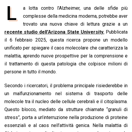
a
h
i
h
m
o
r
L
a lotta contro l’Alzheimer, una delle sfide più
c
a
n
r
a
p
i
e
complesse della medicina moderna, potrebbe aver
t
k
e
i
y
n
b
s
e
a
l
L
t
trovato una nuova chiave di lettura grazie a un
o
A
d
d
i
recente studio dell’Arizona State University.
Pubblicata
o
p
I
s
n
il 6 febbraio 2025, questa ricerca propone un modello
k
p
n
k
unificato per spiegare il caos molecolare che caratterizza la
malattia, aprendo nuove prospettive per la comprensione e
il trattamento di questa patologia che colpisce milioni di
persone in tutto il mondo.
Secondo i ricercatori, il problema principale risiederebbe in
un malfunzionamento nel sistema di trasporto delle
molecole tra il nucleo delle cellule cerebrali e il citoplasma.
Questo blocco, mediato da strutture chiamate “granuli di
stress”, porta a un’interruzione nella produzione di proteine
essenziali e al caos nell’attività genica. Nella malattia di