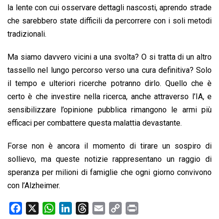
la lente con cui osservare dettagli nascosti, aprendo strade
che sarebbero state difficili da percorrere con i soli metodi
tradizionali.
Ma siamo davvero vicini a una svolta? O si tratta di un altro
tassello nel lungo percorso verso una cura definitiva? Solo
il tempo e ulteriori ricerche potranno dirlo. Quello che è
certo è che investire nella ricerca, anche attraverso l’IA, e
sensibilizzare l’opinione pubblica rimangono le armi più
efficaci per combattere questa malattia devastante.
Forse non è ancora il momento di tirare un sospiro di
sollievo, ma queste notizie rappresentano un raggio di
speranza per milioni di famiglie che ogni giorno convivono
con l’Alzheimer.
F
X
W
L
T
E
C
P