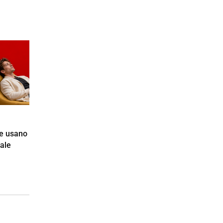
e usano
iale