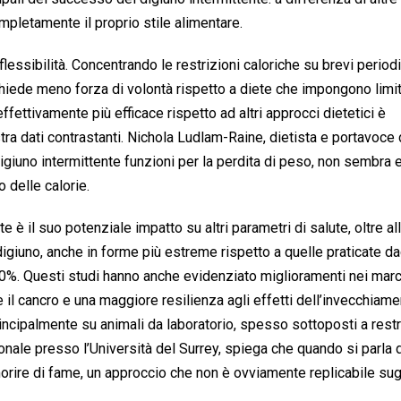
ompletamente il proprio stile alimentare.
 flessibilità. Concentrando le restrizioni caloriche su brevi period
richiede meno forza di volontà rispetto a diete che impongono limi
fettivamente più efficace rispetto ad altri approcci dietetici è
ra dati contrastanti. Nichola Ludlam-Raine, dietista e portavoce 
digiuno intermittente funzioni per la perdita di peso, non sembra
 delle calorie.
e è il suo potenziale impatto su altri parametri di salute, oltre al
digiuno, anche in forme più estreme rispetto a quelle praticate da
 40%. Questi studi hanno anche evidenziato miglioramenti nei marc
e il cancro e una maggiore resilienza agli effetti dell’invecchiam
ncipalmente su animali da laboratorio, spesso sottoposti a restr
onale presso l’Università del Surrey, spiega che quando si parla 
li morire di fame, un approccio che non è ovviamente replicabile sug