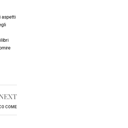
i aspetti
egli
libri
ornire
NEXT
CCO COME