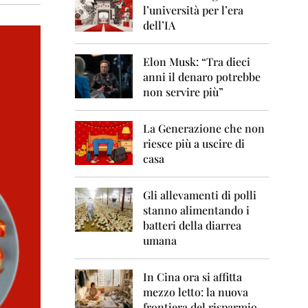
0
l’università per l’era
6
dell’IA
2
0
Elon Musk: “Tra dieci
0
anni il denaro potrebbe
7
non servire più”
2
0
La Generazione che non
0
8
riesce più a uscire di
casa
2
0
0
Gli allevamenti di polli
9
stanno alimentando i
batteri della diarrea
2
umana
0
1
0
In Cina ora si affitta
mezzo letto: la nuova
2
frontiera del risparmio