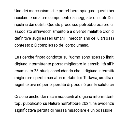
Uno dei meccanismi che potrebbero spiegare questi benef
riciclare e smaltire componenti danneggiate o inutili. Dura
ripulirsi dai detriti. Questo processo potrebbe essere cru
associato all’invecchiamento e a diverse malattie cronic
definitive sugli esseri umani. I meccanismi cellulari os
contesto più complesso del corpo umano.
Le ricerche finora condotte sull’uomo sono spesso limita
digiuno intermittente possa migliorare la sensibilità all’in
esaminato 23 studi, concludendo che il digiuno intermitte
migliorare questi marcatori metabolici. Tuttavia, un’altra
significative né per la perdita di peso né per la salute c
Ci sono anche dei rischi associati al digiuno intermitte
topi, pubblicato su Nature nell’ottobre 2024, ha evidenziat
significativa perdita di massa muscolare e un possibil