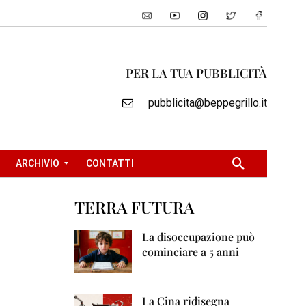
PER LA TUA PUBBLICITÀ
pubblicita@beppegrillo.it
ARCHIVIO
CONTATTI
TERRA FUTURA
2
0
La disoccupazione può
0
cominciare a 5 anni
5
2
0
La Cina ridisegna