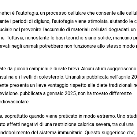
ici è l’autofagia, un processo cellulare che consente alle cellul
nte i periodi di digiuno, l’autofagia viene stimolata, aiutando le c
ciale nel prevenire l’accumulo di materiali cellulari degradati, un
he. Tuttavia, nonostante le basi teoriche siano solide, mancano 
servati negli animali potrebbero non funzionare allo stesso modo 
te da piccoli campioni e durate brevi. Alcuni studi suggeriscono 
sulina e i livelli di colesterolo. Un’analisi pubblicata nell’aprile 2
nte presenta un lieve vantaggio rispetto alle diete tradizionali n
 revisione, pubblicata a gennaio 2025, non ha trovato differenze
ardiovascolare.
nte, soprattutto quando viene praticato in modo estremo. Uno stud
o effetti negativi di una restrizione calorica severa, tra cui una
e indebolimento del sistema immunitario. Questo suggerisce che,