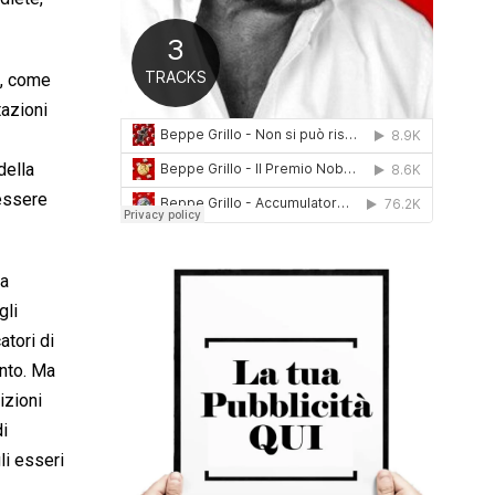
0
1
6
i, come
tazioni
della
 essere
la
gli
atori di
ento. Ma
izioni
di
li esseri