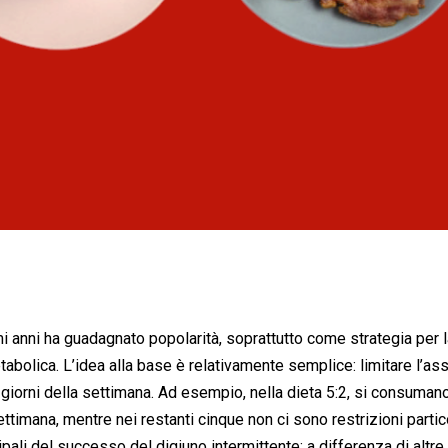
imi anni ha guadagnato popolarità, soprattutto come strategia per 
tabolica. L’idea alla base è relativamente semplice: limitare l’a
 giorni della settimana. Ad esempio, nella dieta 5:2, si consuman
ettimana, mentre nei restanti cinque non ci sono restrizioni partico
li del successo del digiuno intermittente: a differenza di altre 