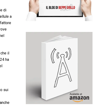
e di
ellule a
 fattore
prove
nel
che il
024 ha
el
io sui
 anche