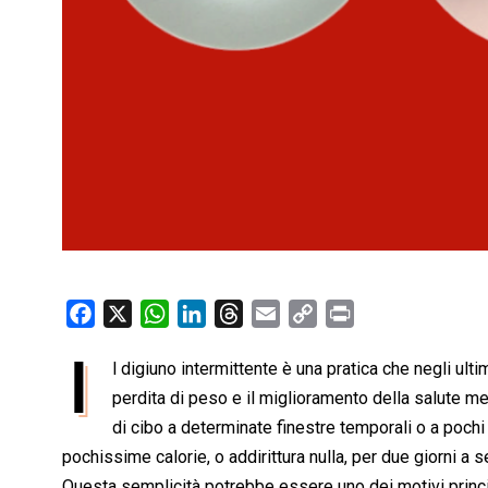
F
X
W
L
T
E
C
P
a
h
i
h
m
o
r
I
l digiuno intermittente è una pratica che negli ult
c
a
n
r
a
p
i
e
perdita di peso e il miglioramento della salute me
t
k
e
i
y
n
b
s
e
a
l
L
t
di cibo a determinate finestre temporali o a pochi
o
A
d
d
i
pochissime calorie, o addirittura nulla, per due giorni a s
o
p
I
s
n
Questa semplicità potrebbe essere uno dei motivi principa