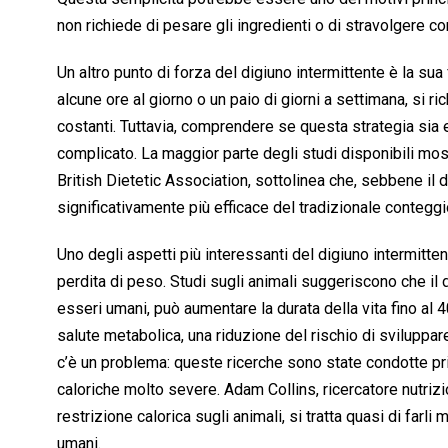
k
p
n
k
non richiede di pesare gli ingredienti o di stravolgere c
Un altro punto di forza del digiuno intermittente è la sua
alcune ore al giorno o un paio di giorni a settimana, si 
costanti. Tuttavia, comprendere se questa strategia sia ef
complicato. La maggior parte degli studi disponibili most
British Dietetic Association, sottolinea che, sebbene il 
significativamente più efficace del tradizionale conteggio
Uno degli aspetti più interessanti del digiuno intermittent
perdita di peso. Studi sugli animali suggeriscono che il 
esseri umani, può aumentare la durata della vita fino al
salute metabolica, una riduzione del rischio di sviluppar
c’è un problema: queste ricerche sono state condotte pri
caloriche molto severe. Adam Collins, ricercatore nutrizi
restrizione calorica sugli animali, si tratta quasi di far
umani.