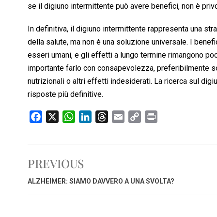
se il digiuno intermittente può avere benefici, non è priv
In definitiva, il digiuno intermittente rappresenta una s
della salute, ma non è una soluzione universale. I benefi
esseri umani, e gli effetti a lungo termine rimangono poc
importante farlo con consapevolezza, preferibilmente sott
nutrizionali o altri effetti indesiderati. La ricerca sul di
risposte più definitive.
F
X
W
L
T
E
C
P
a
h
i
h
m
o
r
c
a
n
r
a
p
i
e
t
k
e
i
y
n
PREVIOUS
b
s
e
a
l
L
t
o
A
d
d
i
ALZHEIMER: SIAMO DAVVERO A UNA SVOLTA?
o
p
I
s
n
k
p
n
k