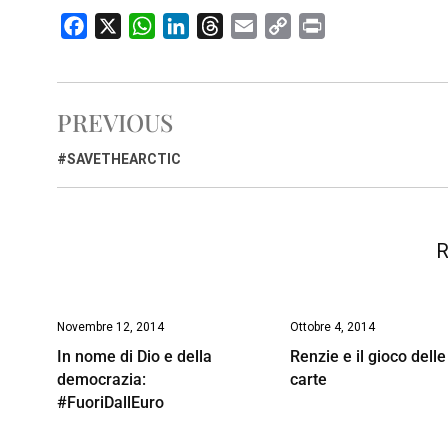
F
X
W
L
T
E
C
P
a
h
i
h
m
o
r
c
a
n
r
a
p
i
e
t
k
e
i
y
n
PREVIOUS
b
s
e
a
l
L
t
o
A
d
d
i
#SAVETHEARCTIC
o
p
I
s
n
k
p
n
k
R
Novembre 12, 2014
Ottobre 4, 2014
In nome di Dio e della
Renzie e il gioco delle
democrazia:
carte
#FuoriDallEuro