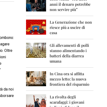
0
anni il denaro potrebbe
6
non servire più”
2
0
La Generazione che non
0
7
riesce più a uscire di
casa
2
ncombono:
0
 pagare
0
Gli allevamenti di polli
8
stanno alimentando i
io. Oltre
batteri della diarrea
ioni
2
umana
0
e
0
7
9
In Cina ora si affitta
mezzo letto: la nuova
2
frontiera del risparmio
0
tà da noi
1
0
 sborsare
La rivolta degli
scarafaggi: i giovani
2