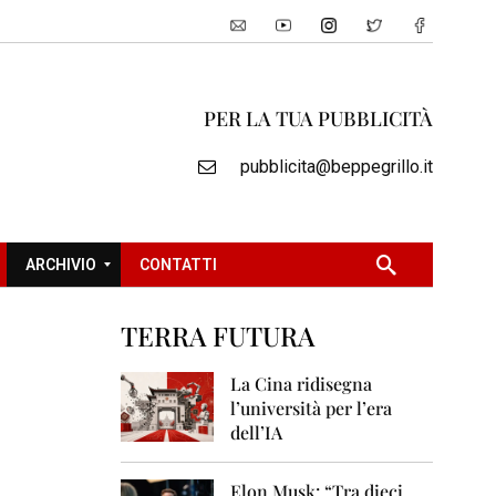
PER LA TUA PUBBLICITÀ
pubblicita@beppegrillo.it
ARCHIVIO
CONTATTI
TERRA FUTURA
2
0
La Cina ridisegna
0
l’università per l’era
5
dell’IA
2
0
Elon Musk: “Tra dieci