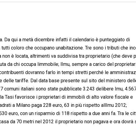
a. Da qui a metà dicembre infatti il calendario è punteggiato di
tutti coloro che occupano unabitazione. Tre sono i tributi che i
sa non è locata, altrimenti va suddivisa tra proprietario (che deve
 dovuta da chi occupa limmobile; lImu, sempre a carico del proprietar
 contribuenti dovranno farlo in tempi stretti perché le amministraz
delle tariffe. Dal data base presente sul sito del ministero dell
57 comuni italiani sono state pubblicate 3.243 delibere Imu, 4.56
a Tasi favorisce i proprietari di immobili di alto valore fiscale e
adrati a Milano paga 228 euro, 63 in più rispetto allImu 2012;
30 euro, con un risparmio di 118 rispetto a due anni fa. Tra le cit
 casa da 70 metri nel 2012 il proprietario non pagava e ora dovrà