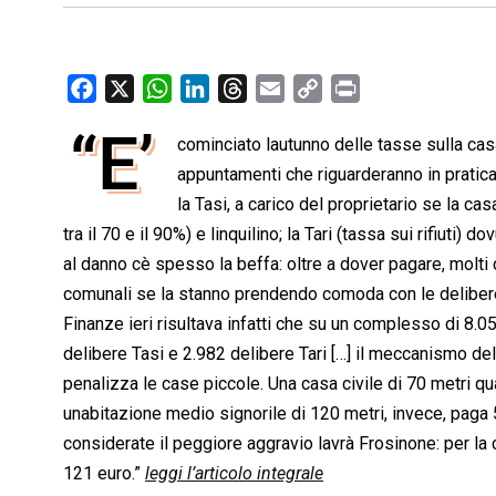
F
X
W
L
T
E
C
P
a
h
i
h
m
o
r
“E’
cominciato lautunno delle tasse sulla cas
c
a
n
r
a
p
i
e
t
appuntamenti che riguarderanno in pratica 
k
e
i
y
n
b
s
e
a
l
L
t
la Tasi, a carico del proprietario se la ca
o
A
d
d
i
tra il 70 e il 90%) e linquilino; la Tari (tassa sui rifiuti)
o
p
I
s
n
al danno cè spesso la beffa: oltre a dover pagare, molti
k
p
n
k
comunali se la stanno prendendo comoda con le delibere 
Finanze ieri risultava infatti che su un complesso di 8.0
delibere Tasi e 2.982 delibere Tari […] il meccanismo dell
penalizza le case piccole. Una casa civile di 70 metri qu
unabitazione medio signorile di 120 metri, invece, paga 5
considerate il peggiore aggravio lavrà Frosinone: per la
121 euro.”
leggi l’articolo integrale