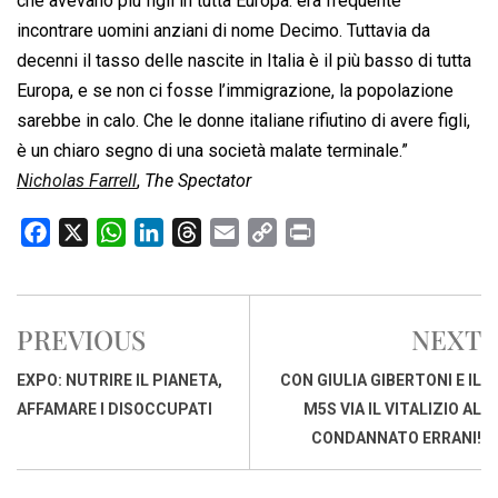
che avevano più figli in tutta Europa: era frequente
incontrare uomini anziani di nome Decimo. Tuttavia da
decenni il tasso delle nascite in Italia è il più basso di tutta
Europa, e se non ci fosse l’immigrazione, la popolazione
sarebbe in calo. Che le donne italiane rifiutino di avere figli,
è un chiaro segno di una società malate terminale.”
Nicholas Farrell
,
The Spectator
F
X
W
L
T
E
C
P
a
h
i
h
m
o
r
c
a
n
r
a
p
i
e
t
k
e
i
y
n
PREVIOUS
NEXT
b
s
e
a
l
L
t
o
A
d
d
i
EXPO: NUTRIRE IL PIANETA,
CON GIULIA GIBERTONI E IL
o
p
I
s
n
AFFAMARE I DISOCCUPATI
M5S VIA IL VITALIZIO AL
k
p
n
k
CONDANNATO ERRANI!