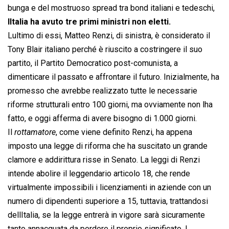
bunga e del mostruoso spread tra bond italiani e tedeschi,
lItalia ha avuto tre primi ministri non eletti.
Lultimo di essi, Matteo Renzi, di sinistra, è considerato il
Tony Blair italiano perché è riuscito a costringere il suo
partito, il Partito Democratico post-comunista, a
dimenticare il passato e affrontare il futuro. Inizialmente, ha
promesso che avrebbe realizzato tutte le necessarie
riforme strutturali entro 100 giorni, ma ovviamente non lha
fatto, e oggi afferma di avere bisogno di 1.000 giorni.
Il 
rottamatore
, come viene definito Renzi, ha appena
imposto una legge di riforma che ha suscitato un grande
clamore e addirittura risse in Senato. La leggi di Renzi
intende abolire il leggendario articolo 18, che rende
virtualmente impossibili i licenziamenti in aziende con un
numero di dipendenti superiore a 15, tuttavia, trattandosi
dellItalia, se la legge entrerà in vigore sarà sicuramente
tanto annacquata da perdere il proprio significato. I