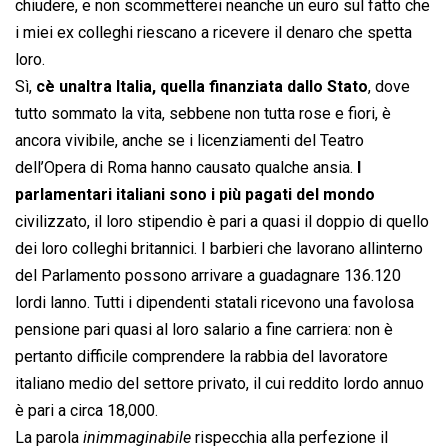
chiudere, e non scommetterei neanche un euro sul fatto che
i miei ex colleghi riescano a ricevere il denaro che spetta
loro.
Sì,
cè unaltra Italia, quella finanziata dallo Stato
, dove
tutto sommato la vita, sebbene non tutta rose e fiori, è
ancora vivibile, anche se i licenziamenti del Teatro
dell’Opera di Roma hanno causato qualche ansia.
I
parlamentari italiani sono i più pagati del mondo
civilizzato, il loro stipendio è pari a quasi il doppio di quello
dei loro colleghi britannici. I barbieri che lavorano allinterno
del Parlamento possono arrivare a guadagnare 136.120
lordi lanno. Tutti i dipendenti statali ricevono una favolosa
pensione pari quasi al loro salario a fine carriera: non è
pertanto difficile comprendere la rabbia del lavoratore
italiano medio del settore privato, il cui reddito lordo annuo
è pari a circa 18,000.
La parola 
inimmaginabile
 rispecchia alla perfezione il