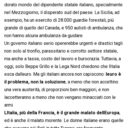
dorato mondo del dipendente statale italiano, specialmente
nel Mezzogiorno, il disperato sud del paese. La Sicilia, ad
esempio, ha un esercito di 28.000 guardie forestali, più
grande di quello del Canada, e 950 autisti di ambulanza, che
non hanno alcuna ambulanza da guidare.
Un governo italiano serio opererebbe urgenti e drastici tagli
non solo al tronfio, parassitario e corrotto settore statale,
ma anche a tasse, costo del lavoro e burocrazia. Tuttavia, a
oggi, solo Beppe Grillo e la Lega Nord chiedono che lItalia
esca dalleuro. Ma gli italiani ancora non capiscono:
leuro è
il problema, non la soluzione
, a meno che non accettino
una vera austerità, di proporzioni ben maggiori, e non
laccetteranno a meno che non vengano minacciati con le
armi.
LItalia, più della Francia, è il grande malato dellEuropa
,
ed è anche il malato morente. Le donne italiane erano quelle