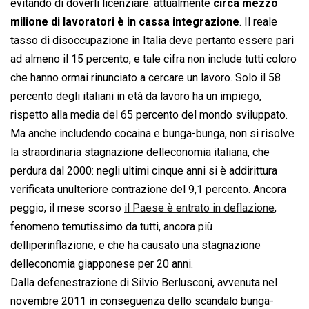
evitando di doverli licenziare: attualmente
circa mezzo
milione di lavoratori è in cassa integrazione
. Il reale
tasso di disoccupazione in Italia deve pertanto essere pari
ad almeno il 15 percento, e tale cifra non include tutti coloro
che hanno ormai rinunciato a cercare un lavoro. Solo il 58
percento degli italiani in età da lavoro ha un impiego,
rispetto alla media del 65 percento del mondo sviluppato.
Ma anche includendo cocaina e bunga-bunga, non si risolve
la straordinaria stagnazione delleconomia italiana, che
perdura dal 2000: negli ultimi cinque anni si è addirittura
verificata unulteriore contrazione del 9,1 percento. Ancora
peggio, il mese scorso
il Paese è entrato in deflazione
,
fenomeno temutissimo da tutti, ancora più
delliperinflazione, e che ha causato una stagnazione
delleconomia giapponese per 20 anni.
Dalla defenestrazione di Silvio Berlusconi, avvenuta nel
novembre 2011 in conseguenza dello scandalo bunga-