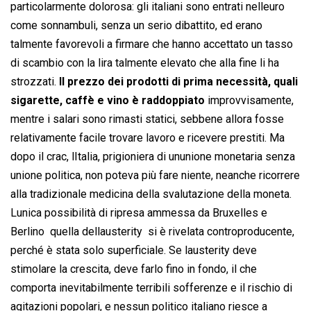
particolarmente dolorosa: gli italiani sono entrati nelleuro
come sonnambuli, senza un serio dibattito, ed erano
talmente favorevoli a firmare che hanno accettato un tasso
di scambio con la lira talmente elevato che alla fine li ha
strozzati.
Il prezzo dei prodotti di prima necessità, quali
sigarette, caffè e vino è raddoppiato
improvvisamente,
mentre i salari sono rimasti statici, sebbene allora fosse
relativamente facile trovare lavoro e ricevere prestiti. Ma
dopo il crac, lItalia, prigioniera di ununione monetaria senza
unione politica, non poteva più fare niente, neanche ricorrere
alla tradizionale medicina della svalutazione della moneta.
Lunica possibilità di ripresa ammessa da Bruxelles e
Berlino  quella dellausterity  si è rivelata controproducente,
perché è stata solo superficiale. Se lausterity deve
stimolare la crescita, deve farlo fino in fondo, il che
comporta inevitabilmente terribili sofferenze e il rischio di
agitazioni popolari, e nessun politico italiano riesce a