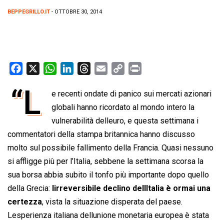
BEPPEGRILLO.IT
- OTTOBRE 30, 2014
F
X
W
L
T
E
C
P
a
h
i
h
m
o
r
“L
e recenti ondate di panico sui mercati azionari
c
a
n
r
a
p
i
e
globali hanno ricordato al mondo intero la
t
k
e
i
y
n
b
s
e
a
l
L
t
vulnerabilità delleuro, e questa settimana i
o
A
d
d
i
commentatori della stampa britannica hanno discusso
o
p
I
s
n
molto sul possibile fallimento della Francia. Quasi nessuno
k
p
n
k
si affligge più per l’Italia, sebbene la settimana scorsa la
sua borsa abbia subito il tonfo più importante dopo quello
della Grecia:
lirreversibile declino dellItalia è ormai una
certezza
, vista la situazione disperata del paese.
Lesperienza italiana dellunione monetaria europea è stata