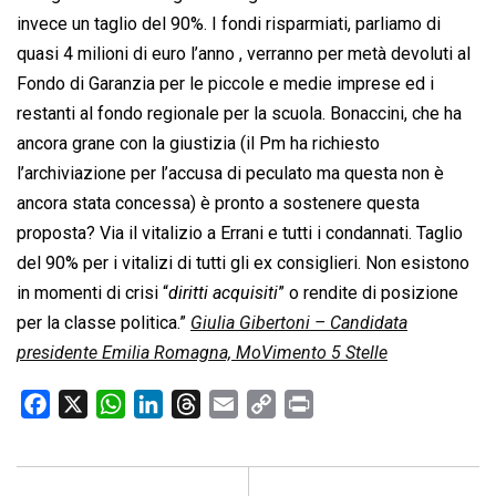
invece un taglio del 90%. I fondi risparmiati, parliamo di
quasi 4 milioni di euro l’anno , verranno per metà devoluti al
Fondo di Garanzia per le piccole e medie imprese ed i
restanti al fondo regionale per la scuola. Bonaccini, che ha
ancora grane con la giustizia (il Pm ha richiesto
l’archiviazione per l’accusa di peculato ma questa non è
ancora stata concessa) è pronto a sostenere questa
proposta? Via il vitalizio a Errani e tutti i condannati. Taglio
del 90% per i vitalizi di tutti gli ex consiglieri. Non esistono
in momenti di crisi “
diritti acquisiti
” o rendite di posizione
per la classe politica.”
Giulia Gibertoni – Candidata
presidente Emilia Romagna, MoVimento 5 Stelle
F
X
W
L
T
E
C
P
a
h
i
h
m
o
r
c
a
n
r
a
p
i
e
t
k
e
i
y
n