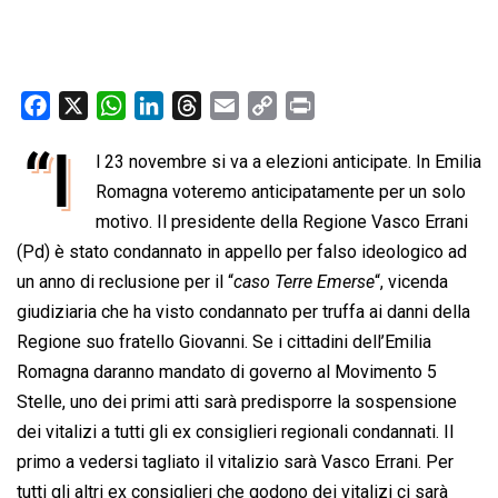
F
X
W
L
T
E
C
P
a
h
i
h
m
o
r
“I
l 23 novembre si va a elezioni anticipate. In Emilia
c
a
n
r
a
p
i
e
Romagna voteremo anticipatamente per un solo
t
k
e
i
y
n
b
s
e
a
l
L
t
motivo. Il presidente della Regione Vasco Errani
o
A
d
d
i
(Pd) è stato condannato in appello per falso ideologico ad
o
p
I
s
n
un anno di reclusione per il “
caso Terre Emerse
“, vicenda
k
p
n
k
giudiziaria che ha visto condannato per truffa ai danni della
Regione suo fratello Giovanni. Se i cittadini dell’Emilia
Romagna daranno mandato di governo al Movimento 5
Stelle, uno dei primi atti sarà predisporre la sospensione
dei vitalizi a tutti gli ex consiglieri regionali condannati. Il
primo a vedersi tagliato il vitalizio sarà Vasco Errani. Per
tutti gli altri ex consiglieri che godono dei vitalizi ci sarà