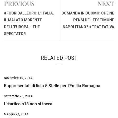
PREVIOUS
NEXT
b
s
e
a
l
L
t
o
A
d
d
i
#FUORIDALLEURO: L’ITALIA,
DOMANDA IN DUOMO: CHE NE
o
p
I
s
n
IL MALATO MORENTE
PENSI DEL TESTIMONE
k
p
n
k
DELL’EUROPA – THE
NAPOLITANO? #TRATTATIVA
SPECTATOR
RELATED POST
Novembre 10, 2014
Rappresentati di lista 5 Stelle per l’Emilia Romagna
Settembre 25, 2014
L’#articolo18 non si tocca
Maggio 24, 2014