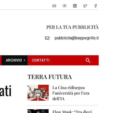
PER LA TUA PUBBLICITÀ
pubblicita@beppegrillo.it
ARCHIVIO
CONTATTI
TERRA FUTURA
2
ati
0
La Cina ridisegna
0
l’università per l’era
5
dell’IA
2
0
Elon Musk: “Tra dieci