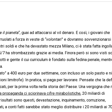
e il pianeta
“, guai ad attaccarsi al vil denaro. E così, i giovani che
uolati a forza in veste di “
volontari
” e dovranno sovvenzionarsi 
tri soldi e che ha devastato mezza Milano, ci è stata fatta ingoll
/7 ha strombazzato grazie ai media. Finora però si sono visti so
rotti e gente il cui curriculum è fondato sulla fedina penale, mentr
a.
ato
” a 400 euro per due settimane, con incluso un solo pasto e n
ni limitrofe). In pratica, si paga per lavorare. Pensate che la de
acati, per la prima volta nella storia del Paese. Una vergogna che 
la propaganda ci sciorinava cifre mirabolistiche
, 20 miliardi di
 risultati sono questi, devastazione, inquinamento, corruzione,
i, a conti fatti sarebbe stato meglio distribuire i 20 miliardi ai 7