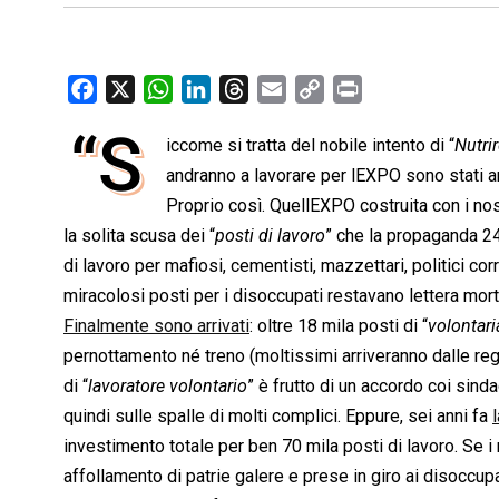
F
X
W
L
T
E
C
P
a
h
i
h
m
o
r
“S
iccome si tratta del nobile intento di “
Nutrir
c
a
n
r
a
p
i
e
andranno a lavorare per lEXPO sono stati arr
t
k
e
i
y
n
b
s
e
a
l
L
t
Proprio così. QuellEXPO costruita con i nos
o
A
d
d
i
la solita scusa dei “
posti di lavoro
” che la propaganda 24
o
p
I
s
n
di lavoro per mafiosi, cementisti, mazzettari, politici cor
k
p
n
k
miracolosi posti per i disoccupati restavano lettera mort
Finalmente sono arrivati
: oltre 18 mila posti di “
volontari
pernottamento né treno (moltissimi arriveranno dalle regio
di “
lavoratore volontario
” è frutto di un accordo coi sind
quindi sulle spalle di molti complici. Eppure, sei anni fa
investimento totale per ben 70 mila posti di lavoro. Se i
affollamento di patrie galere e prese in giro ai disoccupat