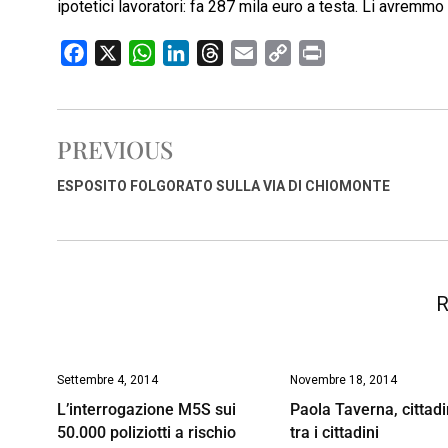
ipotetici lavoratori: fa 287 mila euro a testa. Li avremmo
F
X
W
L
T
E
C
P
a
h
i
h
m
o
r
c
a
n
r
a
p
i
e
t
k
e
i
y
n
PREVIOUS
b
s
e
a
l
L
t
o
A
d
d
i
ESPOSITO FOLGORATO SULLA VIA DI CHIOMONTE
o
p
I
s
n
k
p
n
k
R
Settembre 4, 2014
Novembre 18, 2014
L’interrogazione M5S sui
Paola Taverna, cittad
50.000 poliziotti a rischio
tra i cittadini