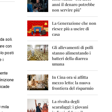
0
anni il denaro potrebbe
6
non servire più”
2
0
La Generazione che non
0
7
riesce più a uscire di
casa
2
da soli.
0
are con
0
Gli allevamenti di polli
8
stanno alimentando i
lo posti
batteri della diarrea
e i
2
umana
0
0
iente
9
In Cina ora si affitta
finizione
mezzo letto: la nuova
2
ricade
frontiera del risparmio
0
1
0
La rivolta degli
scarafaggi: i giovani
0 mila
2