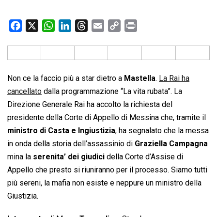
F
X
W
L
T
E
C
P
a
h
i
h
m
o
r
c
a
n
r
a
p
i
e
t
k
e
i
y
n
b
s
e
a
l
L
t
Non ce la faccio più a star dietro a
Mastella
.
La Rai ha
o
A
d
d
i
cancellato
dalla programmazione “La vita rubata”. La
o
p
I
s
n
Direzione Generale Rai ha accolto la richiesta del
k
p
n
k
presidente della Corte di Appello di Messina che, tramite il
ministro di Casta e Ingiustizia
, ha segnalato che la messa
in onda della storia dell’assassinio di
Graziella Campagna
mina la
serenita’ dei giudici
della Corte d’Assise di
Appello che presto si riuniranno per il processo. Siamo tutti
più sereni, la mafia non esiste e neppure un ministro della
Giustizia.