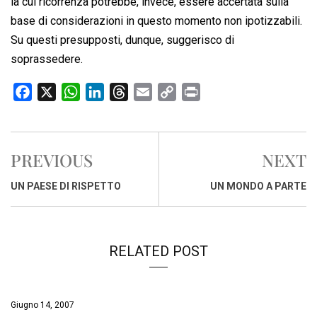
la cui ricorrenza potrebbe, invece, essere accertata sulla
base di considerazioni in questo momento non ipotizzabili.
Su questi presupposti, dunque, suggerisco di
soprassedere.
F
X
W
L
T
E
C
P
a
h
i
h
m
o
r
c
a
n
r
a
p
i
e
t
k
e
i
y
n
PREVIOUS
NEXT
b
s
e
a
l
L
t
o
A
d
d
i
UN PAESE DI RISPETTO
UN MONDO A PARTE
o
p
I
s
n
k
p
n
k
RELATED POST
Giugno 14, 2007