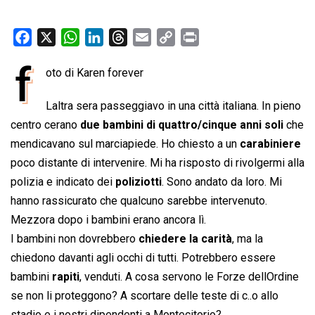
F
X
W
L
T
E
C
P
a
h
i
h
m
o
r
f
oto di Karen forever
c
a
n
r
a
p
i
e
t
k
e
i
y
n
Laltra sera passeggiavo in una città italiana. In pieno
b
s
e
a
l
L
t
centro cerano
due bambini di quattro/cinque anni soli
che
o
A
d
d
i
mendicavano sul marciapiede. Ho chiesto a un
carabiniere
o
p
I
s
n
poco distante di intervenire. Mi ha risposto di rivolgermi alla
k
p
n
k
polizia e indicato dei
poliziotti
. Sono andato da loro. Mi
hanno rassicurato che qualcuno sarebbe intervenuto.
Mezzora dopo i bambini erano ancora lì.
I bambini non dovrebbero
chiedere la carità
, ma la
chiedono davanti agli occhi di tutti. Potrebbero essere
bambini
rapiti
, venduti. A cosa servono le Forze dellOrdine
se non li proteggono? A scortare delle teste di c..o allo
stadio e i nostri dipendenti a Montecitorio?