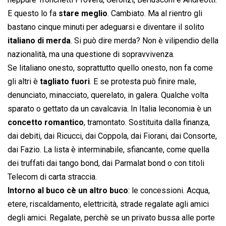
E questo lo fa
stare meglio
. Cambiato. Ma al rientro gli
bastano cinque minuti per adeguarsi e diventare il solito
italiano di merda
. Si può dire merda? Non è vilipendio della
nazionalità, ma una questione di sopravvivenza.
Se litaliano onesto, soprattutto quello onesto, non fa come
gli altri è
tagliato fuori
. E se protesta può finire male,
denunciato, minacciato, querelato, in galera. Qualche volta
sparato o gettato da un cavalcavia. In Italia leconomia è un
concetto romantico
, tramontato. Sostituita dalla finanza,
dai debiti, dai Ricucci, dai Coppola, dai Fiorani, dai Consorte,
dai Fazio. La lista è interminabile, sfiancante, come quella
dei truffati dai tango bond, dai Parmalat bond o con titoli
Telecom di carta straccia.
Intorno al buco cè un altro buco
: le concessioni. Acqua,
etere, riscaldamento, elettricità, strade regalate agli amici
degli amici. Regalate, perchè se un privato bussa alle porte