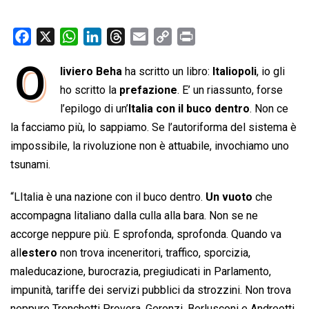
F
X
W
L
T
E
C
P
a
h
i
h
m
o
r
O
liviero Beha
ha scritto un libro:
Italiopoli
, io gli
c
a
n
r
a
p
i
e
ho scritto la
t
k
prefazione
e
i
y
. E’ un riassunto, forse
n
b
s
e
a
l
L
t
l’epilogo di un’
Italia con il buco dentro
. Non ce
o
A
d
d
i
la facciamo più, lo sappiamo. Se l’autoriforma del sistema è
o
p
I
s
n
impossibile, la rivoluzione non è attuabile, invochiamo uno
k
p
n
k
tsunami.
“LItalia è una nazione con il buco dentro.
Un vuoto
che
accompagna litaliano dalla culla alla bara. Non se ne
accorge neppure più. E sprofonda, sprofonda. Quando va
all
estero
non trova inceneritori, traffico, sporcizia,
maleducazione, burocrazia, pregiudicati in Parlamento,
impunità, tariffe dei servizi pubblici da strozzini. Non trova
neppure Tronchetti Provera, Geronzi, Berlusconi e Andreotti.