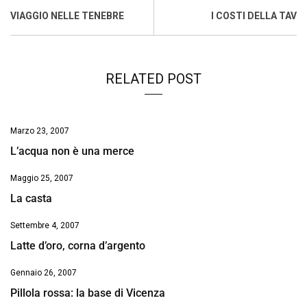
o
A
d
d
i
VIAGGIO NELLE TENEBRE
I COSTI DELLA TAV
o
p
I
s
n
k
p
n
k
RELATED POST
Marzo 23, 2007
L’acqua non è una merce
Maggio 25, 2007
La casta
Settembre 4, 2007
Latte d’oro, corna d’argento
Gennaio 26, 2007
Pillola rossa: la base di Vicenza