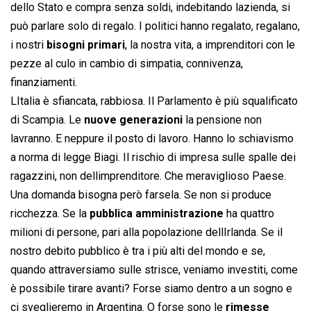
dello Stato e compra senza soldi, indebitando lazienda, si
può parlare solo di regalo. I politici hanno regalato, regalano,
i nostri
bisogni primari
, la nostra vita, a imprenditori con le
pezze al culo in cambio di simpatia, connivenza,
finanziamenti.
LItalia è sfiancata, rabbiosa. Il Parlamento è più squalificato
di Scampia. Le
nuove generazioni
la pensione non
lavranno. E neppure il posto di lavoro. Hanno lo schiavismo
a norma di legge Biagi. Il rischio di impresa sulle spalle dei
ragazzini, non dellimprenditore. Che meraviglioso Paese.
Una domanda bisogna però farsela. Se non si produce
ricchezza. Se la
pubblica amministrazione
ha quattro
milioni di persone, pari alla popolazione dellIrlanda. Se il
nostro debito pubblico è tra i più alti del mondo e se,
quando attraversiamo sulle strisce, veniamo investiti, come
è possibile tirare avanti? Forse siamo dentro a un sogno e
ci sveglieremo in Argentina. O forse sono le
rimesse