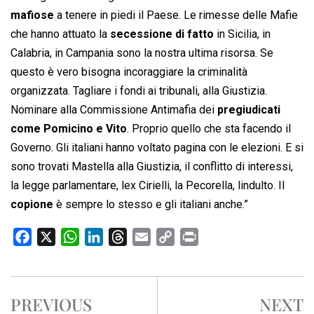
mafiose
a tenere in piedi il Paese. Le rimesse delle Mafie
che hanno attuato la
secessione di fatto
in Sicilia, in
Calabria, in Campania sono la nostra ultima risorsa. Se
questo è vero bisogna incoraggiare la criminalità
organizzata. Tagliare i fondi ai tribunali, alla Giustizia.
Nominare alla Commissione Antimafia dei
pregiudicati
come Pomicino e Vito
. Proprio quello che sta facendo il
Governo. Gli italiani hanno voltato pagina con le elezioni. E si
sono trovati Mastella alla Giustizia, il conflitto di interessi,
la legge parlamentare, lex Cirielli, la Pecorella, lindulto. Il
copione
è sempre lo stesso e gli italiani anche.”
F
X
W
L
T
E
C
P
a
h
i
h
m
o
r
c
a
n
r
a
p
i
e
t
k
e
i
y
n
PREVIOUS
NEXT
b
s
e
a
l
L
t