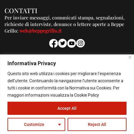
CONTATTI
Per inviare messaggi, comunicati stampa, segnalazioni,
richieste di interviste, denunce o lettere aperte a Beppe
Grillo:
web@beppegrillo.it
PUBBLICITA'
Informativa Privacy
Per la tua pubblicità su questo Blog:
Questo sito web utilizza i cookies per migliorare l'esperienza
pubblicita@beppegrillo.it
dell'utente. Continuando la navigazione l'utente acconsente a
tutti i cookie in conformità con la Normativa sui Cookies. Per
HOMEPAGE
COOKIE POLICY
PRIVACY POLICY
CONTATTI
maggiori informazioni visualizza la
Cookie Policy
Accept All
© Copyright 2026 - Il Blog di Beppe Grillo. All Rights Reserved - Powered by
happygrafic.com
Customize
Reject All