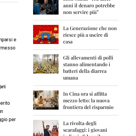
0
anni il denaro potrebbe
6
non servire più”
2
0
La Generazione che non
0
7
riesce più a uscire di
mparsi e
casa
2
permesso
0
0
Gli allevamenti di polli
8
stanno alimentando i
batteri della diarrea
2
umana
0
0
ori
9
In Cina ora si affitta
mezzo letto: la nuova
2
erito
frontiera del risparmio
0
un
1
0
ggio per
La rivolta degli
scarafaggi: i giovani
2