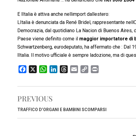
E lItalia è attiva anche nellimport dallestero:
LItalia è denunciata da René Bridel, rappresentante nell
Democrazia, dal quotidiano La Nacion di Buenos Aires, da
Paese viene definito come il
maggior importatore di b
Schwartzenberg, eurodeputato, ha affermato che : Dal 198
lItalia. Il motivo ufficiale è sempre ladozione, ma di ques
F
X
W
L
T
E
C
P
a
h
i
h
m
o
r
c
a
n
r
a
p
i
e
t
k
e
i
y
n
PREVIOUS
b
s
e
a
l
L
t
o
A
d
d
i
TRAFFICO D’ORGANI E BAMBINI SCOMPARSI
o
p
I
s
n
k
p
n
k