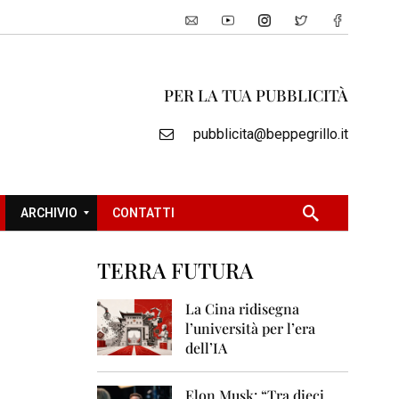
PER LA TUA PUBBLICITÀ
pubblicita@beppegrillo.it
ARCHIVIO
CONTATTI
TERRA FUTURA
2
0
La Cina ridisegna
0
l’università per l’era
5
dell’IA
2
0
Elon Musk: “Tra dieci