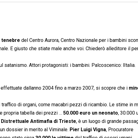
e tenebre
 del Centro Aurora, Centro Nazionale per i bambini sco
ale. E giusto che stiate male anche voi. Chiederò alleditore il 
ul satanismo. Attori protagonisti: i bambini. Palcoscenico: lItalia.
e effettuate dallanno 2004 fino a marzo 2007, si scopre che i
min
 traffico di organi, come macabri pezzi di ricambio. Le stime in m
e propria tabella dei prezzi …
50.000 euro un neonato
, 30.000 
Distrettuale Antimafia di Trieste
, è un luogo di grande passa
un dossier in merito al Viminale.
Pier Luigi Vigna
, Procuratore
sono state circa
30.000 le vittime
del traffico di esseri umani.