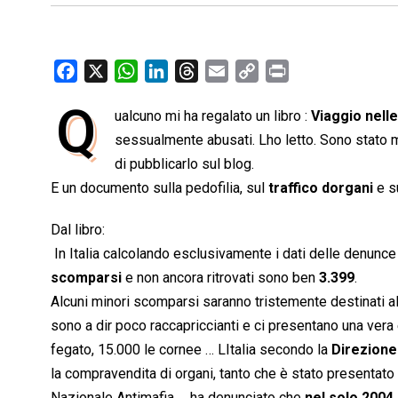
F
X
W
L
T
E
C
P
a
h
i
h
m
o
r
Q
ualcuno mi ha regalato un libro : 
Viaggio nell
c
a
n
r
a
p
i
e
sessualmente abusati. Lho letto. Sono stato m
t
k
e
i
y
n
b
s
e
a
l
L
t
di pubblicarlo sul blog.
o
A
d
d
i
E un documento sulla pedofilia, sul
traffico dorgani
e s
o
p
I
s
n
Dal libro:
k
p
n
k
 In Italia calcolando esclusivamente i dati delle denunc
scomparsi
e non ancora ritrovati sono ben
3.399
.
Alcuni minori scomparsi saranno tristemente destinati al
sono a dir poco raccapriccianti e ci presentano una vera 
fegato, 15.000 le cornee … LItalia secondo la
Direzione 
la compravendita di organi, tanto che è stato presentato 
Nazionale Antimafia … ha denunciato che
nel solo 2004